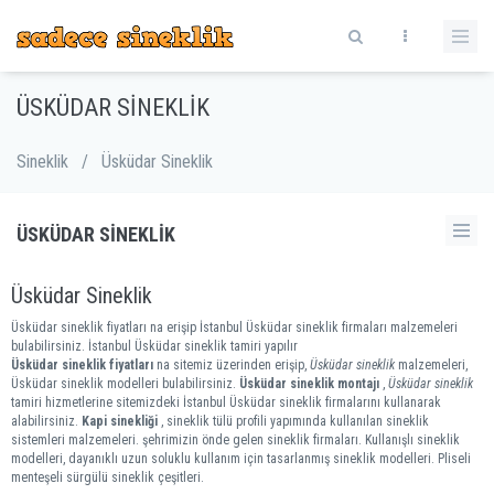
ÜSKÜDAR SINEKLIK
Sineklik
/
Üsküdar Sineklik
ÜSKÜDAR SINEKLIK
Üsküdar Sineklik
Üsküdar sineklik fiyatları na erişip İstanbul Üsküdar sineklik firmaları malzemeleri
bulabilirsiniz. İstanbul Üsküdar sineklik tamiri yapılır
Üsküdar sineklik fiyatları
na sitemiz üzerinden erişip,
Üsküdar sineklik
malzemeleri,
Üsküdar sineklik modelleri bulabilirsiniz.
Üsküdar sineklik montajı
,
Üsküdar sineklik
tamiri hizmetlerine sitemizdeki İstanbul Üsküdar sineklik firmalarını kullanarak
alabilirsiniz.
Kapi sinekliği
, sineklik tülü profili yapımında kullanılan sineklik
sistemleri malzemeleri. şehrimizin önde gelen sineklik firmaları. Kullanışlı sineklik
modelleri, dayanıklı uzun soluklu kullanım için tasarlanmış sineklik modelleri. Pliseli
menteşeli sürgülü sineklik çeşitleri.