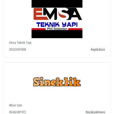
Emsa Teknik Yapı
05323007808
Beylikdüzü
Alkan Cam
05462487972
Küçükçekmece