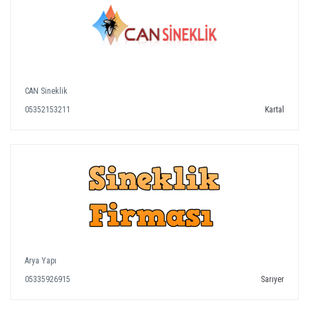
CAN Sineklik
05352153211
Kartal
Arya Yapı
05335926915
Sarıyer