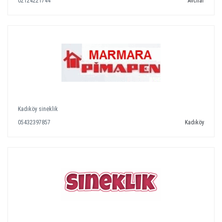
02124221744
Avcılar
Kadıköy sineklik
05432397857
Kadıköy