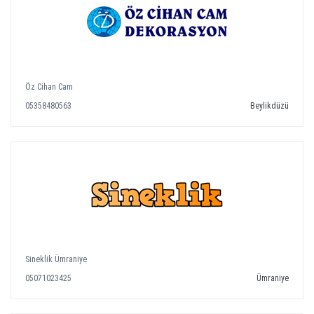
Öz Cihan Cam
05358480563
Beylikdüzü
Sineklik Ümraniye
05071023425
Ümraniye