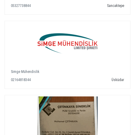
05327738844
Sancaktepe
Simge Mühendislik
02164818344
Üsküdar