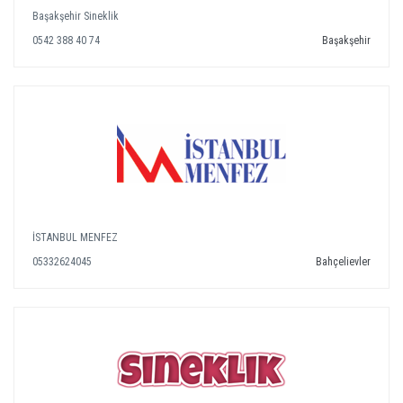
Başakşehir Sineklik
0542 388 40 74
Başakşehir
İSTANBUL MENFEZ
05332624045
Bahçelievler