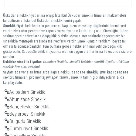
Üsküdar sineklik fiyatları na erişip İstanbul Üsküdar sineklik firmaları malzemeleri
bulabilirsiniz. İstanbul Üsküdar sineklik tamiri yapılır
Sineklik fiyatı
belirlenirken pencere ve kapı nızın en ve boy bilgilerinin önemli yeri
vardır. Ne kadar pencere ve kapınız varsa fiyatta o kadar artış olur. Sinekliğin türüne
şekline göre de fiyatlarda değişiklik olabilir. Mesela stor şeklinde seçeceğiniz bir
sineklikle menteşeli arasında maliyet farkı vardır. Sinekliğinizin renkli mi beyaz mı
olması talebinize bağlıdır. Tüm bunlara göre sinekliklerin maliyetinde değişiklik
gösterebilir. SadeceSineklik ihtiyacınız olan en uygun ürünler firma havuzunda sizlere
sunulur.
Üsküdar
sineklik
fiyatları
firmaları
Üsküdar sineklik
Üsküdar sineklik fiyatları
Üsküdar
sineklik firmaları
İstanbul
Sayfamızda yer alan firmalarda kapı sinekliği
pencere sinekliği
pvc kapı pencere
sektörü firmaları, pvc montaj
pimapen tamiri
, sineklik tamiri gibi ihtiyaçlarınızı da
karşılayabilir.
Acıbadem Sineklik
Altunizade Sineklik
Bahçelievler Sineklik
Beylerbeyi Sineklik
Bulgurlu Sineklik
Cumhuriyet Sineklik
Çengelköy Sineklik