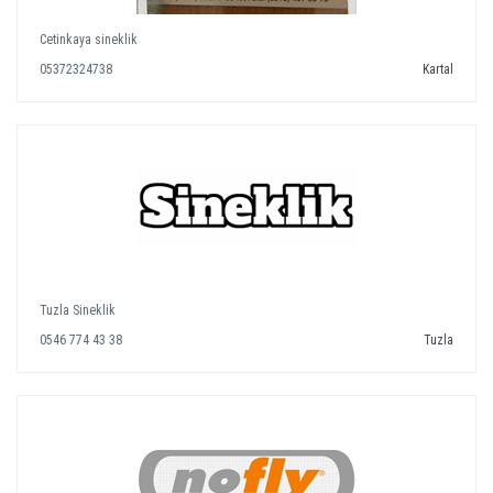
Cetinkaya sineklik
05372324738
Kartal
Tuzla Sineklik
0546 774 43 38
Tuzla