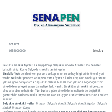
SenaPen
05550000000
Selçuklu
Selçuklu sineklik fiyatları na erişip Konya Selçuklu sineklik firmaları malzemeleri
bulabilirsiniz. Konya Selçuklu sineklik tamiri yapılır
Sineklik fiyatı
belirlenirken pencere ve kapı nızın en ve boy bilgilerinin önemli yeri
vardır. Ne kadar pencere ve kapınız varsa fiyatta o kadar artış olur. Sinekliğin türüne
şekline göre de fiyatlarda değişiklik olabilir. Mesela stor şeklinde seçeceğiniz bir
sineklikle menteşeli arasında maliyet farkı vardır. Sinekliğinizin renkli mi beyaz mı
olması talebinize bağlıdır. Tüm bunlara göre sinekliklerin maliyetinde değişiklik
gösterebilir. SadeceSineklik ihtiyacınız olan en uygun ürünler firma havuzunda sizlere
sunulur.
Selçuklu
sineklik
fiyatları
firmaları
Selçuklu sineklik
Selçuklu sineklik fiyatları
Selçuklu
sineklik firmaları
Konya