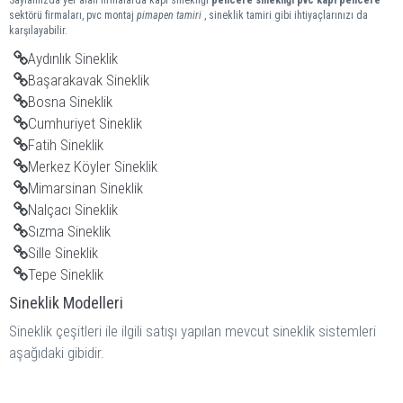
Sayfamızda yer alan firmalarda kapı sinekliği
pencere sinekliği
pvc kapı pencere
sektörü firmaları, pvc montaj
pimapen tamiri
, sineklik tamiri gibi ihtiyaçlarınızı da
karşılayabilir.
Aydınlık Sineklik
Başarakavak Sineklik
Bosna Sineklik
Cumhuriyet Sineklik
Fatih Sineklik
Merkez Köyler Sineklik
Mimarsinan Sineklik
Nalçacı Sineklik
Sızma Sineklik
Sille Sineklik
Tepe Sineklik
Sineklik Modelleri
Sineklik çeşitleri ile ilgili satışı yapılan mevcut sineklik sistemleri
aşağıdaki gibidir.