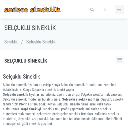
SELÇUKLU SINEKLIK
Sineklik
/
Selçuklu Sineklik
SELÇUKLU SINEKLIK
Selçuklu Sineklik
Selçuklu sineklik fiyatları na erişip Konya Selçuklu sineklik firmaları malzemeleri
bulabilirsiniz. Konya Selçuklu sineklik tamiri yapılır
Selçuklu sineklik fiyatları
na sitemiz üzerinden erişip,
Selçuklu sineklik
malzemeleri,
Selçuklu sineklik modelleri bulabilirsiniz.
Selçuklu sineklik montajı
,
Selçuklu sineklik
tamiri hizmetlerine sitemizdeki Konya Selçuklu sineklik firmalarını kullanarak
alabilirsiniz.
Kapi sinekliği
, sineklik tülü profili yapımında kullanılan sineklik
sistemleri malzemeleri. şehrimizin önde gelen sineklik firmaları. Kullanışlı sineklik
modelleri, dayanıklı uzun soluklu kullanım için tasarlanmış sineklik modelleri. Pliseli
menteşeli sürgülü sineklik çeşitleri.