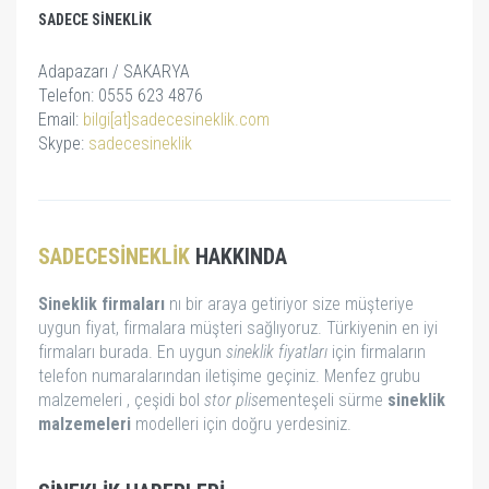
SADECE SINEKLIK
Adapazarı / SAKARYA
Telefon: 0555 623 4876
Email:
bilgi[at]sadecesineklik.com
Skype:
sadecesineklik
SADECESINEKLIK
HAKKINDA
Sineklik firmaları
nı bir araya getiriyor size müşteriye
uygun fiyat, firmalara müşteri sağlıyoruz. Türkiyenin en iyi
firmaları burada. En uygun
sineklik fiyatları
için firmaların
telefon numaralarından iletişime geçiniz. Menfez grubu
malzemeleri , çeşidi bol
stor
plise
menteşeli sürme
sineklik
malzemeleri
modelleri için doğru yerdesiniz.