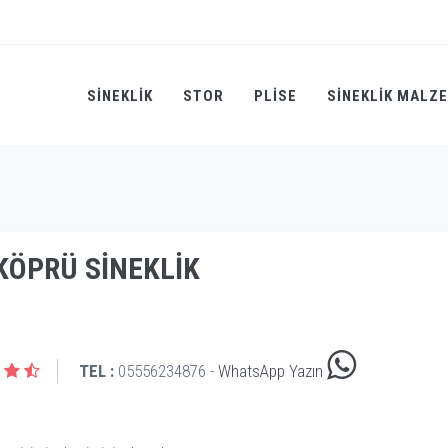
SINEKLIK
STOR
PLİSE
SINEKLIK MALZ
KÖPRÜ SINEKLIK
TEL :
05556234876 -
WhatsApp Yazın