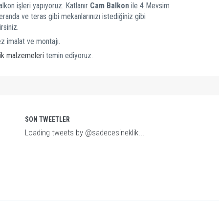
kon işleri yapıyoruz. Katlanır
Cam Balkon
ile 4 Mevsim
eranda ve teras gibi mekanlarınızı istediğiniz gibi
irsiniz.
z imalat ve montajı.
lik malzemeleri
temin ediyoruz.
SON TWEETLER
Loading tweets by @sadecesineklik...