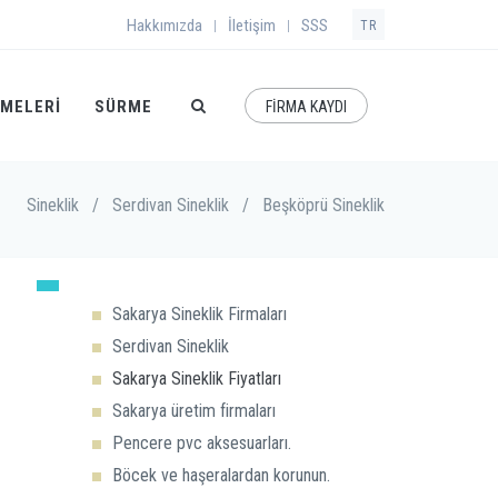
Hakkımızda
İletişim
SSS
|
|
TR
EMELERI
SÜRME
FİRMA KAYDI
Sineklik
/
Serdivan Sineklik
/
Beşköprü Sineklik
Sakarya Sineklik Firmaları
Serdivan Sineklik
Sakarya Sineklik Fiyatları
Sakarya üretim firmaları
Pencere pvc aksesuarları.
Böcek ve haşeralardan korunun.