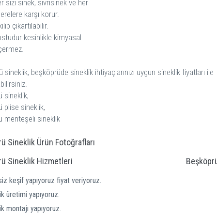
er sizi sinek, sivrisinek ve her
erelere karşı korur.
lıp çıkartılabilir.
studur kesinlikle kimyasal
çermez.
sineklik, beşköprüde sineklik ihtiyaçlarınızı uygun sineklik fiyatları ile
ilirsiniz.
 sineklik,
plise sineklik,
ü Sineklik Ürün Fotoğrafları
ü Sineklik Hizmetleri
Beşköprü
iz keşif yapıyoruz fiyat veriyoruz.
ik üretimi yapıyoruz.
ik montajı yapıyoruz.