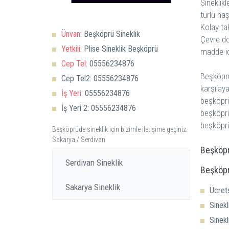
Sineklikl
türlü haş
Kolay takı
Ünvan:
Beşköprü Sineklik
Çevre do
Yetkili:
Plise Sineklik Beşköprü
madde i
Cep Tel:
05556234876
Beşköprü 
Cep Tel2:
05556234876
karşılayab
İş Yeri:
05556234876
beşköprü
İş Yeri 2:
05556234876
beşköprü 
Beşköprüde sineklik için bizimle iletişime geçiniz.
Sakarya / Serdivan
Beşköpr
Serdivan Sineklik
Beşköpr
Sakarya Sineklik
Ücrets
Sinekl
Sinekl