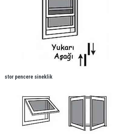
stor pencere sineklik