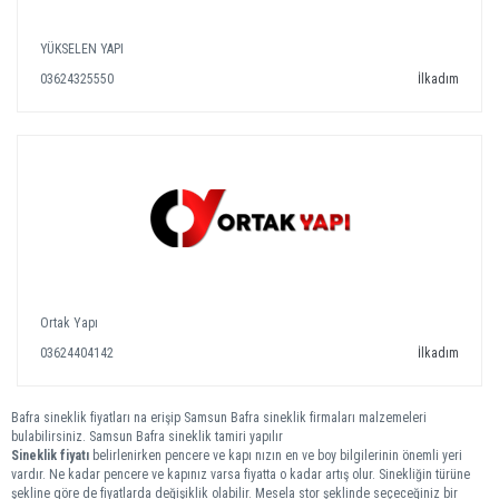
YÜKSELEN YAPI
03624325550
İlkadım
Ortak Yapı
03624404142
İlkadım
Bafra sineklik fiyatları na erişip Samsun Bafra sineklik firmaları malzemeleri
bulabilirsiniz. Samsun Bafra sineklik tamiri yapılır
Sineklik fiyatı
belirlenirken pencere ve kapı nızın en ve boy bilgilerinin önemli yeri
vardır. Ne kadar pencere ve kapınız varsa fiyatta o kadar artış olur. Sinekliğin türüne
şekline göre de fiyatlarda değişiklik olabilir. Mesela stor şeklinde seçeceğiniz bir