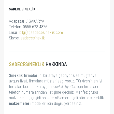
SADECE SINEKLIK
Adapazarı / SAKARYA
Telefon: 0555 623 4876
Email:
bilgi[at]sadecesineklik.com
Skype:
sadecesineklik
SADECESINEKLIK
HAKKINDA
Sineklik firmaları
nı bir araya getiriyor size müşteriye
uygun fiyat, firmalara müşteri sağlıyoruz. Türkiyenin en iyi
firmaları burada. En uygun
sineklik fiyatları
için firmaların
telefon numaralarından iletişime geçiniz. Menfez grubu
malzemeleri , çeşidi bol
stor
plise
menteşeli sürme
sineklik
malzemeleri
modelleri için doğru yerdesiniz.