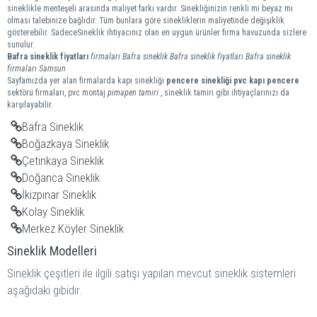
sineklikle menteşeli arasında maliyet farkı vardır. Sinekliğinizin renkli mi beyaz mı
olması talebinize bağlıdır. Tüm bunlara göre sinekliklerin maliyetinde değişiklik
gösterebilir. SadeceSineklik ihtiyacınız olan en uygun ürünler firma havuzunda sizlere
sunulur.
Bafra
sineklik
fiyatları
firmaları
Bafra sineklik
Bafra sineklik fiyatları
Bafra sineklik
firmaları
Samsun
Sayfamızda yer alan firmalarda kapı sinekliği
pencere sinekliği
pvc kapı pencere
sektörü firmaları, pvc montaj
pimapen tamiri
, sineklik tamiri gibi ihtiyaçlarınızı da
karşılayabilir.
Bafra Sineklik
Boğazkaya Sineklik
Çetinkaya Sineklik
Doğanca Sineklik
İkizpınar Sineklik
Kolay Sineklik
Merkez Köyler Sineklik
Sineklik Modelleri
Sineklik çeşitleri ile ilgili satışı yapılan mevcut sineklik sistemleri
aşağıdaki gibidir.