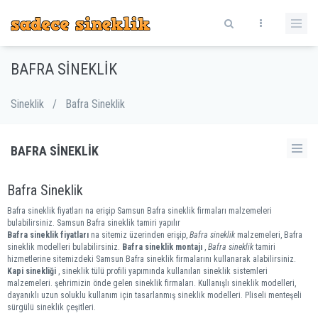
BAFRA SINEKLIK
Sineklik
/
Bafra Sineklik
BAFRA SINEKLIK
Bafra Sineklik
Bafra sineklik fiyatları na erişip Samsun Bafra sineklik firmaları malzemeleri
bulabilirsiniz. Samsun Bafra sineklik tamiri yapılır
Bafra sineklik fiyatları
na sitemiz üzerinden erişip,
Bafra sineklik
malzemeleri, Bafra
sineklik modelleri bulabilirsiniz.
Bafra sineklik montajı
,
Bafra sineklik
tamiri
hizmetlerine sitemizdeki Samsun Bafra sineklik firmalarını kullanarak alabilirsiniz.
Kapi sinekliği
, sineklik tülü profili yapımında kullanılan sineklik sistemleri
malzemeleri. şehrimizin önde gelen sineklik firmaları. Kullanışlı sineklik modelleri,
dayanıklı uzun soluklu kullanım için tasarlanmış sineklik modelleri. Pliseli menteşeli
sürgülü sineklik çeşitleri.