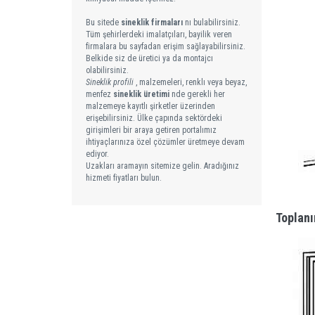
Bu sitede
sineklik firmaları
nı bulabilirsiniz.
Tüm şehirlerdeki imalatçıları, bayilik veren
firmalara bu sayfadan erişim sağlayabilirsiniz.
Belkide siz de üretici ya da montajcı
olabilirsiniz.
Sineklik profili
, malzemeleri, renklı veya beyaz,
menfez
sineklik üretimi
nde gerekli her
malzemeye kayıtlı şirketler üzerinden
erişebilirsiniz. Ülke çapında sektördeki
girişimleri bir araya getiren portalımız
ihtiyaçlarınıza özel çözümler üretmeye devam
ediyor.
Uzakları aramayın sitemize gelin. Aradığınız
hizmeti fiyatları bulun.
Toplanı