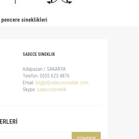
 pencere sineklikleri
SADECE SINEKLIK
Adapazarı / SAKARYA
Telefon: 0555 623 4876
Email:
bilgi[at]sadecesineklik.com
Skype:
sadecesineklik
ERLERI
GÖNDER