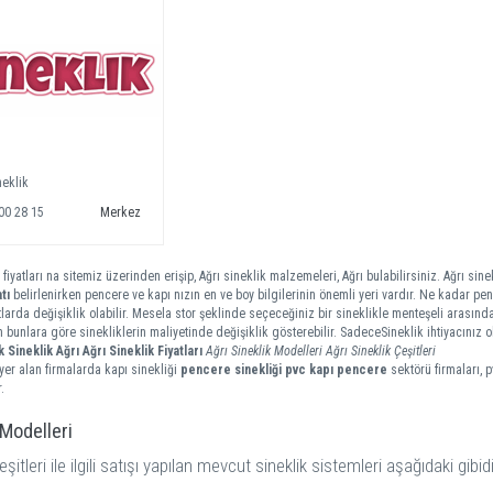
neklik
00 28 15
Merkez
 fiyatları na sitemiz üzerinden erişip, Ağrı sineklik malzemeleri, Ağrı bulabilirsiniz. Ağrı sinek
tı
belirlenirken pencere ve kapı nızın en ve boy bilgilerinin önemli yeri vardır. Ne kadar penc
tlarda değişiklik olabilir. Mesela stor şeklinde seçeceğiniz bir sineklikle menteşeli arasında
m bunlara göre sinekliklerin maliyetinde değişiklik gösterebilir. SadeceSineklik ihtiyacınız
k
Sineklik Ağrı
Ağrı Sineklik Fiyatları
Ağrı Sineklik Modelleri
Ağrı Sineklik Çeşitleri
er alan firmalarda kapı sinekliği
pencere sinekliği
pvc kapı pencere
sektörü firmaları, 
.
 Modelleri
eşitleri ile ilgili satışı yapılan mevcut sineklik sistemleri aşağıdaki gibidi