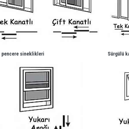
 pencere sineklikleri
Sürgülü ka