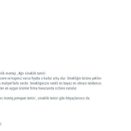
lik montajı , Ağrı sineklik tamiri
ere ve kapınız varsa fiyatta o kadar artış olur. Sinekliğin türüne şekline
 maliyet farkı vardır. Sinekliğinizin renkli mi beyaz mı olması talebinize
 olan en uygun ürünler firma havuzunda sizlere sunulur.
pvc montaj
pimapen tamiri
, sineklik tamiri gibi ihtiyaçlarınızı da
r.