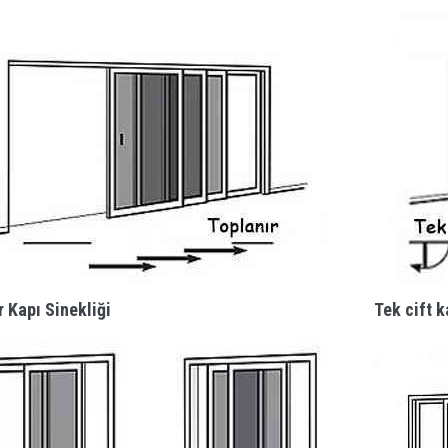
r Kapı Sinekliği
Tek cift k