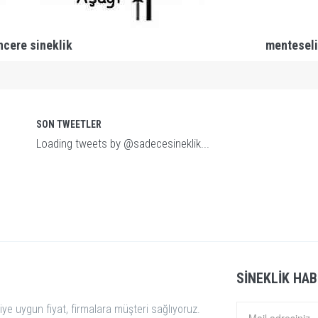
ncere sineklik
menteseli
SON TWEETLER
Loading tweets by @sadecesineklik...
SINEKLIK HAB
iye uygun fiyat, firmalara müşteri sağlıyoruz.