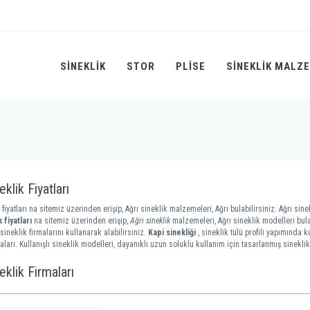
SINEKLIK
STOR
PLİSE
SINEKLIK MALZ
eklik Fiyatları
 fiyatları na sitemiz üzerinden erişip, Ağrı sineklik malzemeleri, Ağrı bulabilirsiniz. Ağrı sinek
 fiyatları
na sitemiz üzerinden erişip,
Ağrı sineklik
malzemeleri, Ağrı sineklik modelleri bula
sineklik firmalarını kullanarak alabilirsiniz.
Kapi sinekliği
, sineklik tülü profili yapımında 
aları. Kullanışlı sineklik modelleri, dayanıklı uzun soluklu kullanım için tasarlanmış sineklik
eklik Firmaları