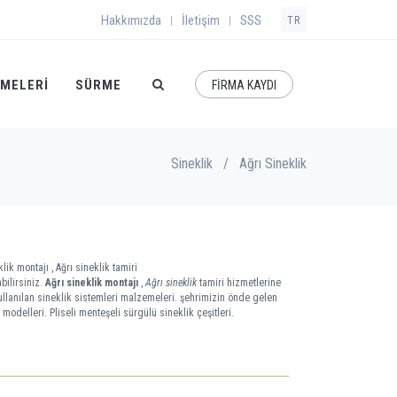
Hakkımızda
İletişim
SSS
|
|
TR
EMELERI
SÜRME
FİRMA KAYDI
Sineklik
/
Ağrı Sineklik
lik montajı , Ağrı sineklik tamiri
bilirsiniz.
Ağrı sineklik montajı
,
Ağrı sineklik
tamiri hizmetlerine
kullanılan sineklik sistemleri malzemeleri. şehrimizin önde gelen
 modelleri. Pliseli menteşeli sürgülü sineklik çeşitleri.