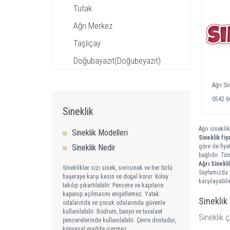
Tutak
Ağrı Merkez
Taşlıçay
Doğubayazıt(Doğubeyazıt)
Ağrı Si
0542 6
Sineklik
Ağrı sineklik
Sineklik Modelleri
Sineklik fiya
Sineklik Nedir
göre de fiya
bağlıdır. Tü
Ağrı Sinekli
Sineklikler sizi sinek, sivrisinek ve her türlü
Sayfamızda y
haşeraye karşı kesin ve doğal korur. Kolay
karşılayabilir
takılıp çıkartılabilir. Pencere ve kapıların
kapanıp açılmasını engellemez. Yatak
Sineklik
odalarında ve çocuk odalarında güvenle
kullanılabilir. Bodrum, banyo ve tuvalaet
Sineklik ç
pencerelerinde kullanılabilir. Çevre dostudur,
kimyasal madde içermez.