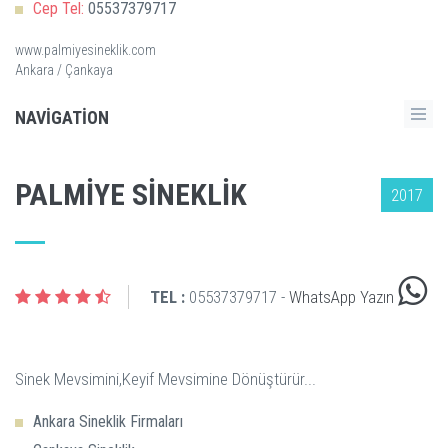
Cep Tel:
05537379717
www.palmiyesineklik.com
Ankara / Çankaya
NAVIGATION
PALMIYE SINEKLIK
2017
TEL :
05537379717 -
WhatsApp Yazın
Ankara Sineklik Firmaları