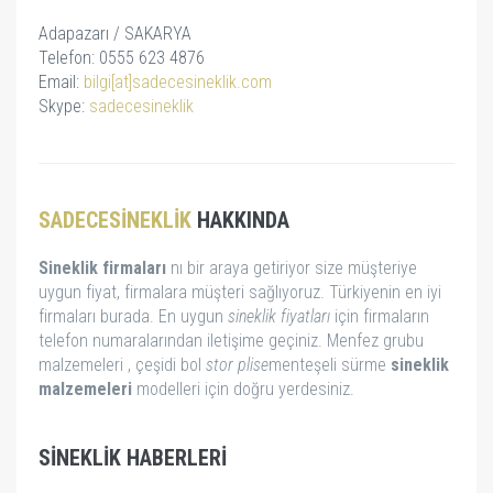
Adapazarı / SAKARYA
Telefon: 0555 623 4876
Email:
bilgi[at]sadecesineklik.com
Skype:
sadecesineklik
SADECESINEKLIK
HAKKINDA
Sineklik firmaları
nı bir araya getiriyor size müşteriye
uygun fiyat, firmalara müşteri sağlıyoruz. Türkiyenin en iyi
firmaları burada. En uygun
sineklik fiyatları
için firmaların
telefon numaralarından iletişime geçiniz. Menfez grubu
malzemeleri , çeşidi bol
stor
plise
menteşeli sürme
sineklik
malzemeleri
modelleri için doğru yerdesiniz.
SINEKLIK HABERLERI