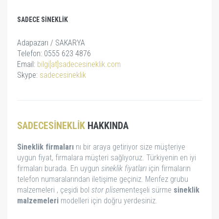
SADECE SINEKLIK
Adapazarı / SAKARYA
Telefon: 0555 623 4876
Email:
bilgi[at]sadecesineklik.com
Skype:
sadecesineklik
SADECESINEKLIK
HAKKINDA
Sineklik firmaları
nı bir araya getiriyor size müşteriye
uygun fiyat, firmalara müşteri sağlıyoruz. Türkiyenin en iyi
firmaları burada. En uygun
sineklik fiyatları
için firmaların
telefon numaralarından iletişime geçiniz. Menfez grubu
malzemeleri , çeşidi bol
stor
plise
menteşeli sürme
sineklik
malzemeleri
modelleri için doğru yerdesiniz.