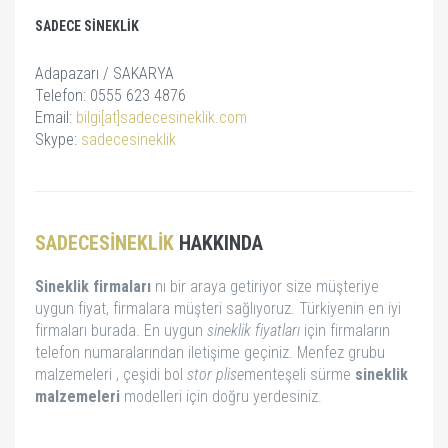
SADECE SINEKLIK
Adapazarı / SAKARYA
Telefon: 0555 623 4876
Email:
bilgi[at]sadecesineklik.com
Skype:
sadecesineklik
SADECESINEKLIK
HAKKINDA
Sineklik firmaları
nı bir araya getiriyor size müşteriye
uygun fiyat, firmalara müşteri sağlıyoruz. Türkiyenin en iyi
firmaları burada. En uygun
sineklik fiyatları
için firmaların
telefon numaralarından iletişime geçiniz. Menfez grubu
malzemeleri , çeşidi bol
stor
plise
menteşeli sürme
sineklik
malzemeleri
modelleri için doğru yerdesiniz.