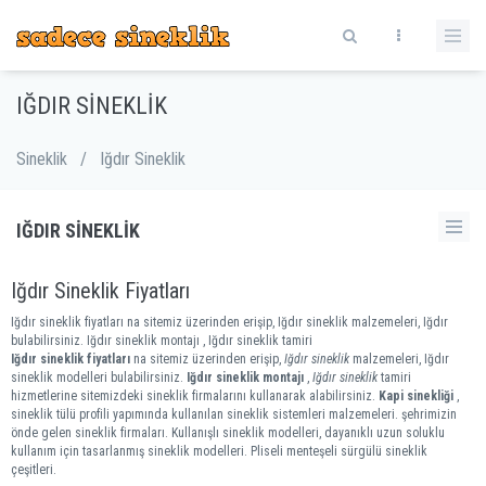
IĞDIR SINEKLIK
Sineklik
/
Iğdır Sineklik
IĞDIR SINEKLIK
Iğdır Sineklik Fiyatları
Iğdır sineklik fiyatları na sitemiz üzerinden erişip, Iğdır sineklik malzemeleri, Iğdır
bulabilirsiniz. Iğdır sineklik montajı , Iğdır sineklik tamiri
Iğdır sineklik fiyatları
na sitemiz üzerinden erişip,
Iğdır sineklik
malzemeleri, Iğdır
sineklik modelleri bulabilirsiniz.
Iğdır sineklik montajı
,
Iğdır sineklik
tamiri
hizmetlerine sitemizdeki sineklik firmalarını kullanarak alabilirsiniz.
Kapi sinekliği
,
sineklik tülü profili yapımında kullanılan sineklik sistemleri malzemeleri. şehrimizin
önde gelen sineklik firmaları. Kullanışlı sineklik modelleri, dayanıklı uzun soluklu
kullanım için tasarlanmış sineklik modelleri. Pliseli menteşeli sürgülü sineklik
çeşitleri.