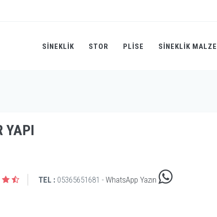
SINEKLIK
STOR
PLİSE
SINEKLIK MALZ
R YAPI
TEL :
05365651681 -
WhatsApp Yazın