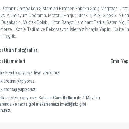
ı Katanır Cambalkon Sistemleri Fıratpen Fabrika Satış Mağazası Üreti
Pvc, Alüminyum Doğrama, Motorlu Panjur, Sineklik, Pileli Sineklik, Alü
 Duşakabin, Mutfak Dolabı, Hiton Banyo, Laminant Parke, Saten Alçı, 
forze.. Kople Tadilat ve Dekorasyon İşleriniz İtinayla Yapılır.. Kalitel
pı Ürün Fotoğrafları
pı Hizmetleri
Emir Yapı
iz keşif yapıyoruz fiyat veriyoruz.
ik üretimi yapıyoruz.
ik montajı yapıyoruz.
kon işleri yapıyoruz. Katlanır
Cam Balkon
ile 4 Mevsim
eranda ve teras gibi mekanlarınızı istediğiniz gibi
irsiniz.