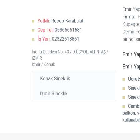
Emir Yap
Firma.. 
Yetkili:
Recep Karabulut
Küpeşte,
Cep Tel:
05365651681
Demir Fer
İş Yeri:
02322613861
İnönü Caddesi No: 43 / D ÜÇYOL, ALTINTAŞ /
Emir Ya
İZMİR
İzmir / Konak
Emir Ya
Konak Sineklik
Ücrets
Sinekl
İzmir Sineklik
Sinekl
Cambal
balkon, v
kullanabil