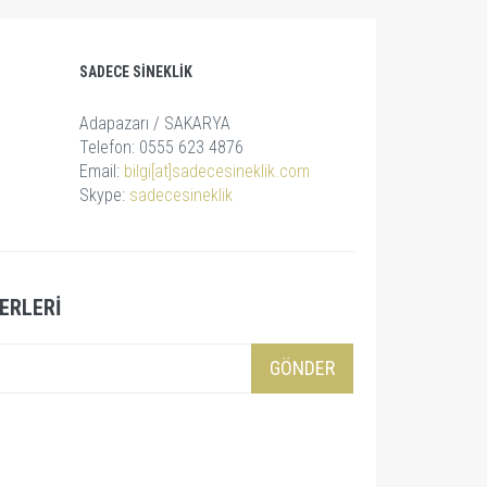
SADECE SINEKLIK
Adapazarı / SAKARYA
Telefon: 0555 623 4876
Email:
bilgi[at]sadecesineklik.com
Skype:
sadecesineklik
ERLERI
GÖNDER