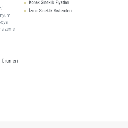
Konak Sineklik Fiyatları
ci
İzmir Sineklik Sistemleri
minyum
Boya,
i malzeme
 Ürünleri