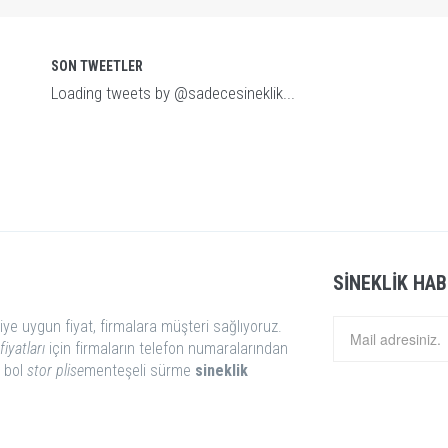
SON TWEETLER
Loading tweets by @sadecesineklik...
SINEKLIK HAB
iye uygun fiyat, firmalara müşteri sağlıyoruz.
fiyatları
için firmaların telefon numaralarından
i bol
stor
plise
menteşeli sürme
sineklik