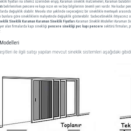
klik fiyatları na sitemiz üzerinden erişip, Karaman sineklik malzemeleri, Karaman bulabilir
tı
belirlenirken pencere ve kapı nızın en ve boy bilgilerinin önemli yeri vardır. Ne kadar penc
tlarda değişiklik olabilir. Mesela stor şeklinde seçeceğiniz bir sineklikle menteşeli arasında
m bunlara göre sinekliklerin maliyetinde değişiklik gösterebilir. SadeceSineklik ihtiyacınız
neklik
Sineklik Karaman
Karaman Sineklik Fiyatları
Karaman Sineklik Modelleri
Karaman Sine
er alan firmalarda kapı sinekliği
pencere sinekliği
pvc kapı pencere
sektörü firmaları, 
.
 Modelleri
eşitleri ile ilgili satışı yapılan mevcut sineklik sistemleri aşağıdaki gibidi