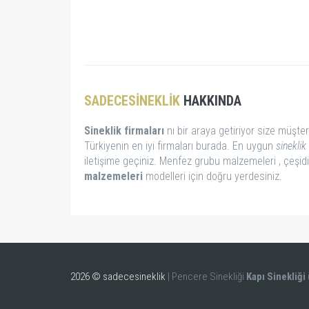
SADECESINEKLIK
HAKKINDA
Sineklik firmaları
nı bir araya getiriyor size müşter
Türkiyenin en iyi firmaları burada. En uygun
sineklik 
iletişime geçiniz. Menfez grubu malzemeleri , çeşid
malzemeleri
modelleri için doğru yerdesiniz.
2026 © sadecesineklik
| Pencere Sinekliği
Kapı Sinekliği