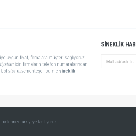
SINEKLIK HAB
iye uygun fiyat, firmalara müşteri sağlıyoruz.
fiyatları
için firmaların telefon numaralarından
i bol
stor
plise
menteşeli sürme
sineklik
ürünlerinizi Türkiyeye tanıtıyoruz.