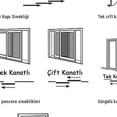
r Kapı Sinekliği
Tek cift k
 pencere sineklikleri
Sürgülü ka