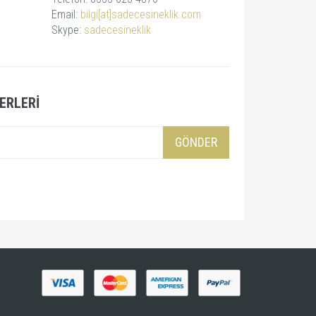
Email:
bilgi[at]sadecesineklik.com
Skype:
sadecesineklik
ERLERI
GÖNDER