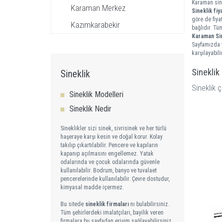
Karaman sine
Karaman Merkez
Sineklik fiya
göre de fiya
Kazımkarabekir
bağlıdır. Tü
Karaman Si
Sayfamızda y
karşılayabilir
Sineklik
Sineklik
Sineklik ç
Sineklik Modelleri
Sineklik Nedir
Sineklikler sizi sinek, sivrisinek ve her türlü
haşeraye karşı kesin ve doğal korur. Kolay
takılıp çıkartılabilir. Pencere ve kapıların
kapanıp açılmasını engellemez. Yatak
odalarında ve çocuk odalarında güvenle
kullanılabilir. Bodrum, banyo ve tuvalaet
pencerelerinde kullanılabilir. Çevre dostudur,
kimyasal madde içermez.
Bu sitede
sineklik firmaları
nı bulabilirsiniz.
Tüm şehirlerdeki imalatçıları, bayilik veren
firmalara bu sayfadan erişim sağlayabilirsiniz.