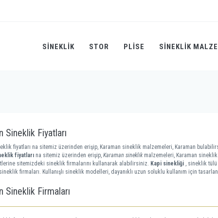
SINEKLIK
STOR
PLİSE
SINEKLIK MALZ
Sineklik Fiyatları
klik fiyatları na sitemiz üzerinden erişip, Karaman sineklik malzemeleri, Karaman bulabilir
klik fiyatları
na sitemiz üzerinden erişip,
Karaman sineklik
malzemeleri, Karaman sineklik 
tlerine sitemizdeki sineklik firmalarını kullanarak alabilirsiniz.
Kapi sinekliği
, sineklik tül
ineklik firmaları. Kullanışlı sineklik modelleri, dayanıklı uzun soluklu kullanım için tasarlan
 Sineklik Firmaları