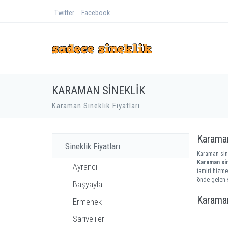
Twitter
Facebook
KARAMAN SINEKLIK
Karaman Sineklik Fiyatları
Karaman 
Sineklik Fiyatları
Karaman sine
Karaman sine
Ayrancı
tamiri hizme
önde gelen s
Başyayla
Karaman
Ermenek
Sarıveliler