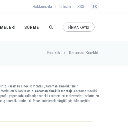
Hakkımızda
İletişim
SSS
|
|
TR
EMELERI
SÜRME
FİRMA KAYDI
Sineklik
/
Karaman Sineklik
siniz. Karaman sineklik montajı , Karaman sineklik tamiri
modelleri bulabilirsiniz.
Karaman sineklik montajı
,
Karaman sineklik
ü profili yapımında kullanılan sineklik sistemleri malzemeleri. şehrimizin
mış sineklik modelleri. Pliseli menteşeli sürgülü sineklik çeşitleri.