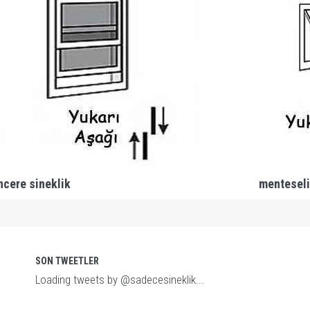
ncere sineklik
menteseli
SON TWEETLER
Loading tweets by @sadecesineklik...