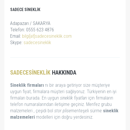
SADECE SINEKLIK
Adapazarı / SAKARYA
Telefon: 0555 623 4876
Email:
bilgi[at]sadecesineklik.com
Skype:
sadecesineklik
SADECESINEKLIK
HAKKINDA
Sineklik firmaları
nı bir araya getiriyor size müşteriye
uygun fiyat, firmalara müşteri sağlıyoruz. Türkiyenin en iyi
firmaları burada. En uygun
sineklik fiyatları
için firmaların
telefon numaralarından iletişime geçiniz. Menfez grubu
malzemeleri , çeşidi bol
stor
plise
menteşeli sürme
sineklik
malzemeleri
modelleri için doğru yerdesiniz.