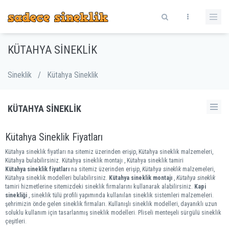
KÜTAHYA SINEKLIK
Sineklik
/
Kütahya Sineklik
KÜTAHYA SINEKLIK
Kütahya Sineklik Fiyatları
Kütahya sineklik fiyatları na sitemiz üzerinden erişip, Kütahya sineklik malzemeleri,
Kütahya bulabilirsiniz. Kütahya sineklik montajı , Kütahya sineklik tamiri
Kütahya sineklik fiyatları
na sitemiz üzerinden erişip,
Kütahya sineklik
malzemeleri,
Kütahya sineklik modelleri bulabilirsiniz.
Kütahya sineklik montajı
,
Kütahya sineklik
tamiri hizmetlerine sitemizdeki sineklik firmalarını kullanarak alabilirsiniz.
Kapi
sinekliği
, sineklik tülü profili yapımında kullanılan sineklik sistemleri malzemeleri.
şehrimizin önde gelen sineklik firmaları. Kullanışlı sineklik modelleri, dayanıklı uzun
soluklu kullanım için tasarlanmış sineklik modelleri. Pliseli menteşeli sürgülü sineklik
çeşitleri.