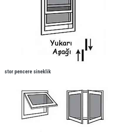
stor pencere sineklik