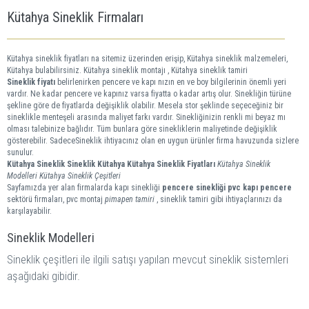
Kütahya Sineklik Firmaları
Kütahya sineklik fiyatları na sitemiz üzerinden erişip, Kütahya sineklik malzemeleri,
Kütahya bulabilirsiniz. Kütahya sineklik montajı , Kütahya sineklik tamiri
Sineklik fiyatı
belirlenirken pencere ve kapı nızın en ve boy bilgilerinin önemli yeri
vardır. Ne kadar pencere ve kapınız varsa fiyatta o kadar artış olur. Sinekliğin türüne
şekline göre de fiyatlarda değişiklik olabilir. Mesela stor şeklinde seçeceğiniz bir
sineklikle menteşeli arasında maliyet farkı vardır. Sinekliğinizin renkli mi beyaz mı
olması talebinize bağlıdır. Tüm bunlara göre sinekliklerin maliyetinde değişiklik
gösterebilir. SadeceSineklik ihtiyacınız olan en uygun ürünler firma havuzunda sizlere
sunulur.
Kütahya Sineklik
Sineklik Kütahya
Kütahya Sineklik Fiyatları
Kütahya Sineklik
Modelleri
Kütahya Sineklik Çeşitleri
Sayfamızda yer alan firmalarda kapı sinekliği
pencere sinekliği
pvc kapı pencere
sektörü firmaları, pvc montaj
pimapen tamiri
, sineklik tamiri gibi ihtiyaçlarınızı da
karşılayabilir.
Sineklik Modelleri
Sineklik çeşitleri ile ilgili satışı yapılan mevcut sineklik sistemleri
aşağıdaki gibidir.