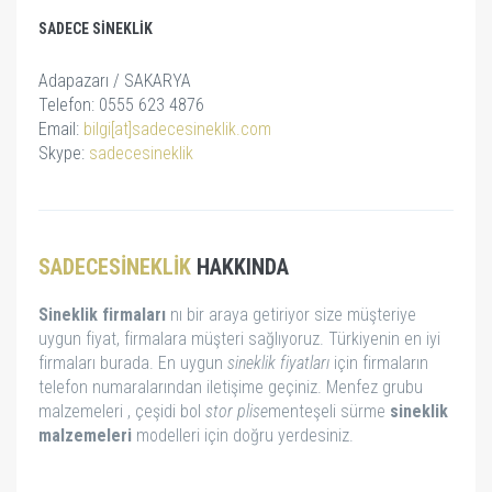
SADECE SINEKLIK
Adapazarı / SAKARYA
Telefon: 0555 623 4876
Email:
bilgi[at]sadecesineklik.com
Skype:
sadecesineklik
SADECESINEKLIK
HAKKINDA
Sineklik firmaları
nı bir araya getiriyor size müşteriye
uygun fiyat, firmalara müşteri sağlıyoruz. Türkiyenin en iyi
firmaları burada. En uygun
sineklik fiyatları
için firmaların
telefon numaralarından iletişime geçiniz. Menfez grubu
malzemeleri , çeşidi bol
stor
plise
menteşeli sürme
sineklik
malzemeleri
modelleri için doğru yerdesiniz.