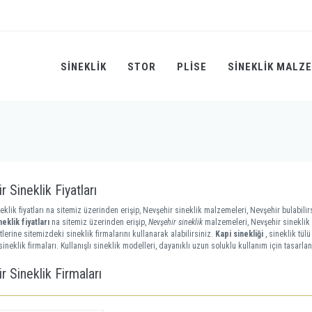
SINEKLIK
STOR
PLİSE
SINEKLIK MALZ
 Sineklik Fiyatları
eklik fiyatları na sitemiz üzerinden erişip, Nevşehir sineklik malzemeleri, Nevşehir bulabilirs
eklik fiyatları
na sitemiz üzerinden erişip,
Nevşehir sineklik
malzemeleri, Nevşehir sineklik 
tlerine sitemizdeki sineklik firmalarını kullanarak alabilirsiniz.
Kapi sinekliği
, sineklik tül
ineklik firmaları. Kullanışlı sineklik modelleri, dayanıklı uzun soluklu kullanım için tasarlan
r Sineklik Firmaları