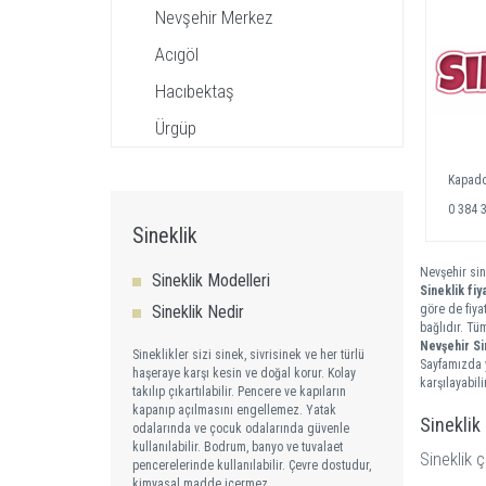
Nevşehir Merkez
Acıgöl
Hacıbektaş
Ürgüp
Kapado
0 384 
Sineklik
Nevşehir sin
Sineklik Modelleri
Sineklik fiya
Sineklik Nedir
göre de fiya
bağlıdır. Tü
Nevşehir Si
Sineklikler sizi sinek, sivrisinek ve her türlü
Sayfamızda y
haşeraye karşı kesin ve doğal korur. Kolay
karşılayabilir
takılıp çıkartılabilir. Pencere ve kapıların
kapanıp açılmasını engellemez. Yatak
Sineklik
odalarında ve çocuk odalarında güvenle
kullanılabilir. Bodrum, banyo ve tuvalaet
Sineklik ç
pencerelerinde kullanılabilir. Çevre dostudur,
kimyasal madde içermez.