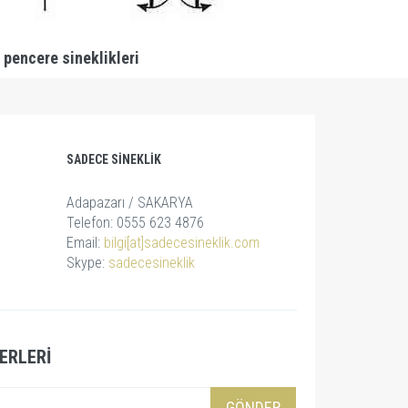
 pencere sineklikleri
SADECE SINEKLIK
Adapazarı / SAKARYA
Telefon: 0555 623 4876
Email:
bilgi[at]sadecesineklik.com
Skype:
sadecesineklik
ERLERI
GÖNDER