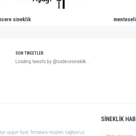
ncere sineklik
menteseli
SON TWEETLER
Loading tweets by @sadecesineklik...
SINEKLIK HAB
iye uygun fiyat, firmalara müşteri sağlıyoruz.