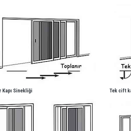
r Kapı Sinekliği
Tek cift k