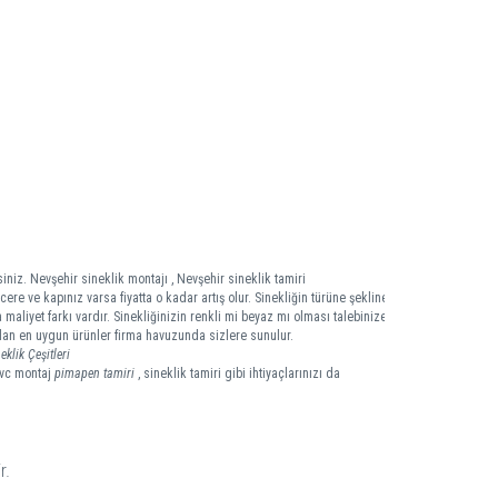
iniz. Nevşehir sineklik montajı , Nevşehir sineklik tamiri
ere ve kapınız varsa fiyatta o kadar artış olur. Sinekliğin türüne şekline
 maliyet farkı vardır. Sinekliğinizin renkli mi beyaz mı olması talebinize
 olan en uygun ürünler firma havuzunda sizlere sunulur.
eklik Çeşitleri
pvc montaj
pimapen tamiri
, sineklik tamiri gibi ihtiyaçlarınızı da
r.