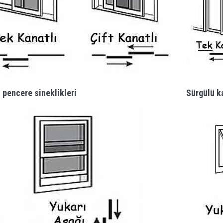
 pencere sineklikleri
Sürgülü ka