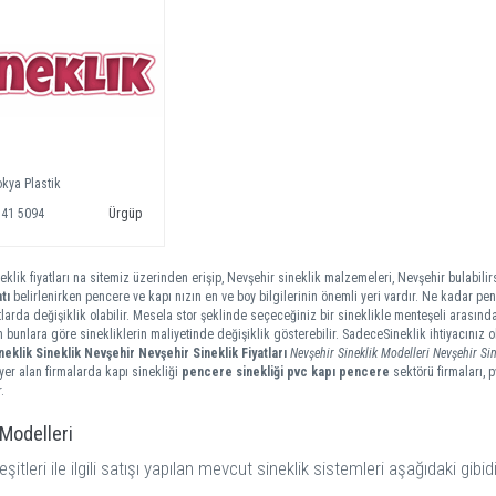
kya Plastik
341 5094
Ürgüp
eklik fiyatları na sitemiz üzerinden erişip, Nevşehir sineklik malzemeleri, Nevşehir bulabilirs
tı
belirlenirken pencere ve kapı nızın en ve boy bilgilerinin önemli yeri vardır. Ne kadar penc
tlarda değişiklik olabilir. Mesela stor şeklinde seçeceğiniz bir sineklikle menteşeli arasında
m bunlara göre sinekliklerin maliyetinde değişiklik gösterebilir. SadeceSineklik ihtiyacınız
neklik
Sineklik Nevşehir
Nevşehir Sineklik Fiyatları
Nevşehir Sineklik Modelleri
Nevşehir Sin
er alan firmalarda kapı sinekliği
pencere sinekliği
pvc kapı pencere
sektörü firmaları, 
.
 Modelleri
eşitleri ile ilgili satışı yapılan mevcut sineklik sistemleri aşağıdaki gibidi