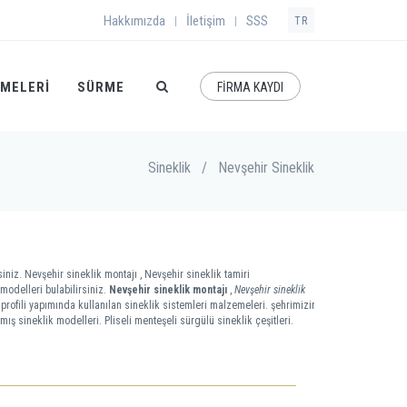
Hakkımızda
İletişim
SSS
|
|
TR
EMELERI
SÜRME
FİRMA KAYDI
Sineklik
/
Nevşehir Sineklik
iniz. Nevşehir sineklik montajı , Nevşehir sineklik tamiri
modelleri bulabilirsiniz.
Nevşehir sineklik montajı
,
Nevşehir sineklik
ü profili yapımında kullanılan sineklik sistemleri malzemeleri. şehrimizin
mış sineklik modelleri. Pliseli menteşeli sürgülü sineklik çeşitleri.