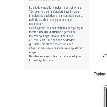
Bu sitede
sineklik firmaları
nı bulabilirsiniz.
Tüm şehirlerdeki imalatçıları, bayilik veren
firmalara bu sayfadan erişim sağlayabilirsiniz.
Belkide siz de üretici ya da montajcı
olabilirsiniz.
Sineklik profili
, malzemeleri, renklı veya beyaz,
menfez
sineklik üretimi
nde gerekli her
malzemeye kayıtlı şirketler üzerinden
erişebilirsiniz. Ülke çapında sektördeki
girişimleri bir araya getiren portalımız
ihtiyaçlarınıza özel çözümler üretmeye devam
ediyor.
Uzakları aramayın sitemize gelin. Aradığınız
hizmeti fiyatları bulun.
Toplanı