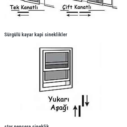
Sürgülü kayar kapi sineklikler
stor pencere sineklik