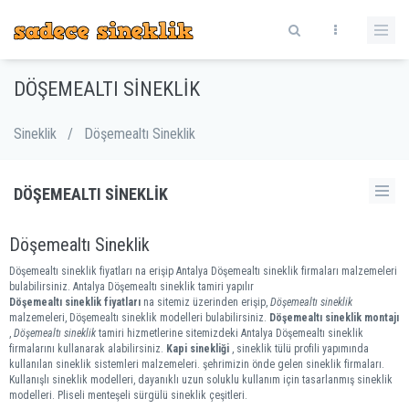
DÖŞEMEALTI SINEKLIK
Sineklik
/
Döşemealtı Sineklik
DÖŞEMEALTI SINEKLIK
Döşemealtı Sineklik
Döşemealtı sineklik fiyatları na erişip Antalya Döşemealtı sineklik firmaları malzemeleri
bulabilirsiniz. Antalya Döşemealtı sineklik tamiri yapılır
Döşemealtı sineklik fiyatları
na sitemiz üzerinden erişip,
Döşemealtı sineklik
malzemeleri, Döşemealtı sineklik modelleri bulabilirsiniz.
Döşemealtı sineklik montajı
,
Döşemealtı sineklik
tamiri hizmetlerine sitemizdeki Antalya Döşemealtı sineklik
firmalarını kullanarak alabilirsiniz.
Kapi sinekliği
, sineklik tülü profili yapımında
kullanılan sineklik sistemleri malzemeleri. şehrimizin önde gelen sineklik firmaları.
Kullanışlı sineklik modelleri, dayanıklı uzun soluklu kullanım için tasarlanmış sineklik
modelleri. Pliseli menteşeli sürgülü sineklik çeşitleri.