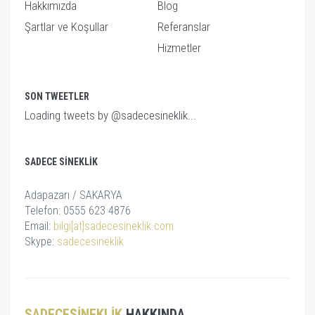
Hakkımızda
Blog
Şartlar ve Koşullar
Referanslar
Hizmetler
SON TWEETLER
Loading tweets by @sadecesineklik...
SADECE SINEKLIK
Adapazarı / SAKARYA
Telefon: 0555 623 4876
Email:
bilgi[at]sadecesineklik.com
Skype:
sadecesineklik
SADECESINEKLIK
HAKKINDA