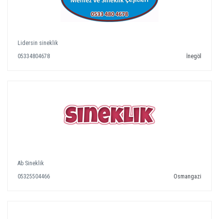
Lidersin sineklik
05334804678
İnegöl
Ab Sineklik
05325504466
Osmangazi