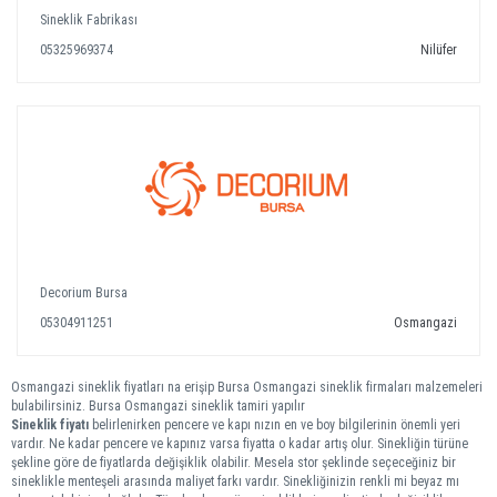
Sineklik Fabrikası
05325969374
Nilüfer
Decorium Bursa
05304911251
Osmangazi
Osmangazi sineklik fiyatları na erişip Bursa Osmangazi sineklik firmaları malzemeleri
bulabilirsiniz. Bursa Osmangazi sineklik tamiri yapılır
Sineklik fiyatı
belirlenirken pencere ve kapı nızın en ve boy bilgilerinin önemli yeri
vardır. Ne kadar pencere ve kapınız varsa fiyatta o kadar artış olur. Sinekliğin türüne
şekline göre de fiyatlarda değişiklik olabilir. Mesela stor şeklinde seçeceğiniz bir
sineklikle menteşeli arasında maliyet farkı vardır. Sinekliğinizin renkli mi beyaz mı