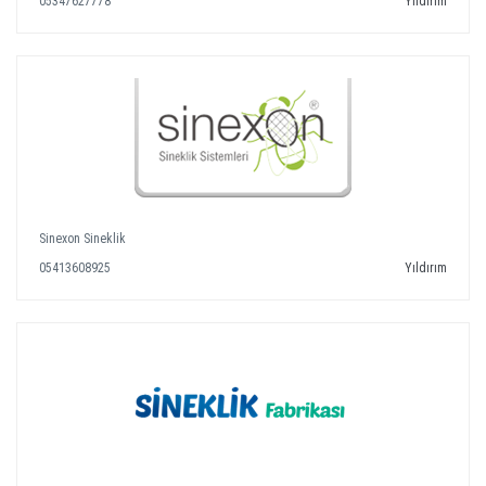
05347627778
Yıldırım
Sinexon Sineklik
05413608925
Yıldırım