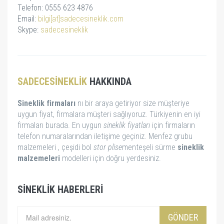
Telefon: 0555 623 4876
Email:
bilgi[at]sadecesineklik.com
Skype:
sadecesineklik
SADECESINEKLIK
HAKKINDA
Sineklik firmaları
nı bir araya getiriyor size müşteriye
uygun fiyat, firmalara müşteri sağlıyoruz. Türkiyenin en iyi
firmaları burada. En uygun
sineklik fiyatları
için firmaların
telefon numaralarından iletişime geçiniz. Menfez grubu
malzemeleri , çeşidi bol
stor
plise
menteşeli sürme
sineklik
malzemeleri
modelleri için doğru yerdesiniz.
SINEKLIK HABERLERI
GÖNDER