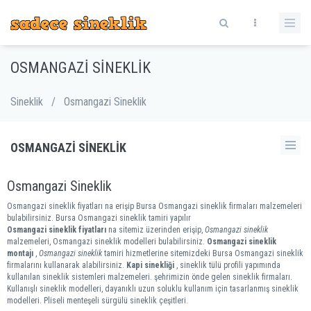
OSMANGAZI SINEKLIK
Sineklik
/
Osmangazi Sineklik
OSMANGAZI SINEKLIK
Osmangazi Sineklik
Osmangazi sineklik fiyatları na erişip Bursa Osmangazi sineklik firmaları malzemeleri
bulabilirsiniz. Bursa Osmangazi sineklik tamiri yapılır
Osmangazi sineklik fiyatları
na sitemiz üzerinden erişip,
Osmangazi sineklik
malzemeleri, Osmangazi sineklik modelleri bulabilirsiniz.
Osmangazi sineklik
montajı
,
Osmangazi sineklik
tamiri hizmetlerine sitemizdeki Bursa Osmangazi sineklik
firmalarını kullanarak alabilirsiniz.
Kapi sinekliği
, sineklik tülü profili yapımında
kullanılan sineklik sistemleri malzemeleri. şehrimizin önde gelen sineklik firmaları.
Kullanışlı sineklik modelleri, dayanıklı uzun soluklu kullanım için tasarlanmış sineklik
modelleri. Pliseli menteşeli sürgülü sineklik çeşitleri.