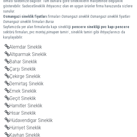
olması talebinize bağlıdır. Tüm bunlara göre sinekliklerin maliyetinde değişiklik
gösterebilir. SadeceSineklik ihtiyacınız olan en uygun ürünler firma havuzunda sizlere
sunulur.
Osmangazi
sineklik
fiyatları
firmaları
Osmangazi sineklik
Osmangazi sineklik fiyatları
Osmangazi sineklik firmaları
Bursa
Sayfamızda yer alan firmalarda kapı sinekliği
pencere sinekliği
pvc kapı pencere
sektörü firmaları, pvc montaj
pimapen tamiri
, sineklik tamiri gibi ihtiyaçlarınızı da
karşılayabilir.
Alemdar Sineklik
Altıparmak Sineklik
Bahar Sineklik
Çarşı Sineklik
Çekirge Sineklik
Demirtaş Sineklik
Emek Sineklik
Geçit Sineklik
Hamitler Sineklik
Hisar Sineklik
Hüdavendigar Sineklik
Hürriyet Sineklik
Kayhan Sineklik