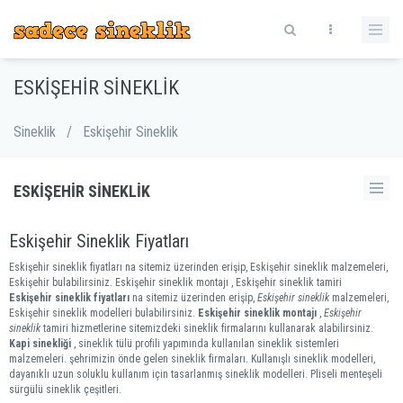
ESKIŞEHIR SINEKLIK
Sineklik
/
Eskişehir Sineklik
ESKIŞEHIR SINEKLIK
Eskişehir Sineklik Fiyatları
Eskişehir sineklik fiyatları na sitemiz üzerinden erişip, Eskişehir sineklik malzemeleri,
Eskişehir bulabilirsiniz. Eskişehir sineklik montajı , Eskişehir sineklik tamiri
Eskişehir sineklik fiyatları
na sitemiz üzerinden erişip,
Eskişehir sineklik
malzemeleri,
Eskişehir sineklik modelleri bulabilirsiniz.
Eskişehir sineklik montajı
,
Eskişehir
sineklik
tamiri hizmetlerine sitemizdeki sineklik firmalarını kullanarak alabilirsiniz.
Kapi sinekliği
, sineklik tülü profili yapımında kullanılan sineklik sistemleri
malzemeleri. şehrimizin önde gelen sineklik firmaları. Kullanışlı sineklik modelleri,
dayanıklı uzun soluklu kullanım için tasarlanmış sineklik modelleri. Pliseli menteşeli
sürgülü sineklik çeşitleri.