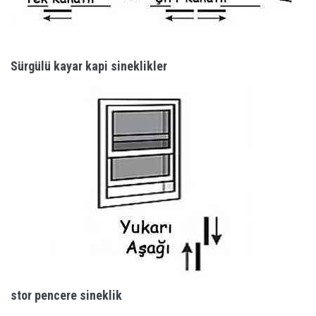
Sürgülü kayar kapi sineklikler
stor pencere sineklik