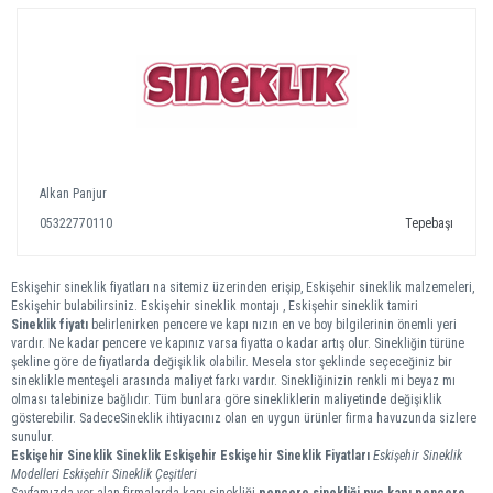
Alkan Panjur
05322770110
Tepebaşı
Eskişehir sineklik fiyatları na sitemiz üzerinden erişip, Eskişehir sineklik malzemeleri,
Eskişehir bulabilirsiniz. Eskişehir sineklik montajı , Eskişehir sineklik tamiri
Sineklik fiyatı
belirlenirken pencere ve kapı nızın en ve boy bilgilerinin önemli yeri
vardır. Ne kadar pencere ve kapınız varsa fiyatta o kadar artış olur. Sinekliğin türüne
şekline göre de fiyatlarda değişiklik olabilir. Mesela stor şeklinde seçeceğiniz bir
sineklikle menteşeli arasında maliyet farkı vardır. Sinekliğinizin renkli mi beyaz mı
olması talebinize bağlıdır. Tüm bunlara göre sinekliklerin maliyetinde değişiklik
gösterebilir. SadeceSineklik ihtiyacınız olan en uygun ürünler firma havuzunda sizlere
sunulur.
Eskişehir Sineklik
Sineklik Eskişehir
Eskişehir Sineklik Fiyatları
Eskişehir Sineklik
Modelleri
Eskişehir Sineklik Çeşitleri