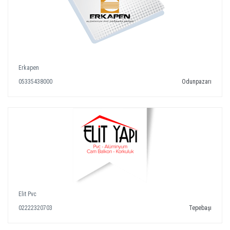
Erkapen
05335438000
Odunpazarı
Elit Pvc
02222320703
Tepebaşı