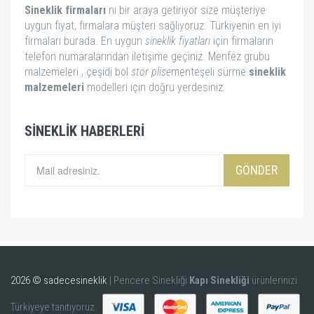
Sineklik firmaları
nı bir araya getiriyor size müşteriye
uygun fiyat, firmalara müşteri sağlıyoruz. Türkiyenin en iyi
firmaları burada. En uygun
sineklik fiyatları
için firmaların
telefon numaralarından iletişime geçiniz. Menfez grubu
malzemeleri , çeşidi bol
stor
plise
menteşeli sürme
sineklik
malzemeleri
modelleri için doğru yerdesiniz.
SINEKLIK HABERLERI
GÖNDER
2026 © sadecesineklik
| Pencere Sinekliği
Kapı Sinekliği
ürünlerinizi
Türkiyeye tanıtıyoruz.