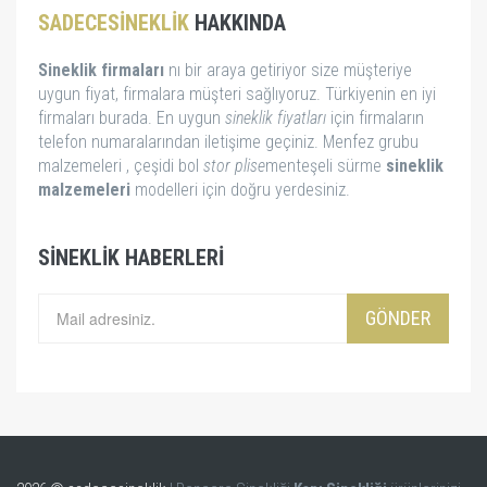
SADECESINEKLIK
HAKKINDA
Sineklik firmaları
nı bir araya getiriyor size müşteriye
uygun fiyat, firmalara müşteri sağlıyoruz. Türkiyenin en iyi
firmaları burada. En uygun
sineklik fiyatları
için firmaların
telefon numaralarından iletişime geçiniz. Menfez grubu
malzemeleri , çeşidi bol
stor
plise
menteşeli sürme
sineklik
malzemeleri
modelleri için doğru yerdesiniz.
SINEKLIK HABERLERI
GÖNDER