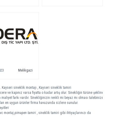
023
Melikgazi
. Kayseri sineklik montajı , Kayseri sineklik tamiri
ere ve kapınız varsa fiyatta o kadar artış olur. Sinekliğin türüne şekline
 maliyet farkı vardır. Sinekliğinizin renkli mi beyaz mı olması talebinize
 olan en uygun ürünler firma havuzunda sizlere sunulur.
şitleri
pvc montaj
pimapen tamiri
, sineklik tamiri gibi ihtiyaçlarınızı da