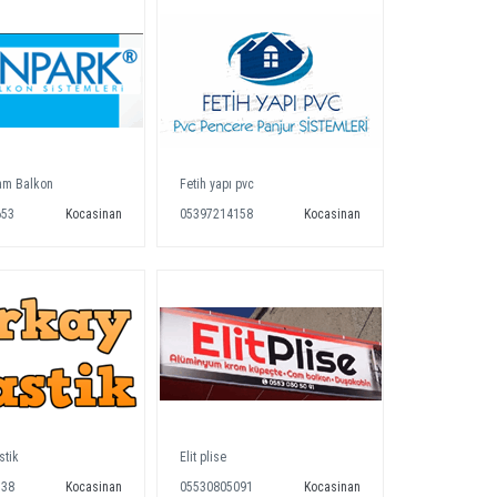
am Balkon
Fetih yapı pvc
653
Kocasinan
05397214158
Kocasinan
stik
Elit plise
738
Kocasinan
05530805091
Kocasinan