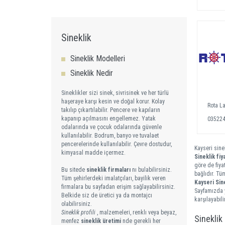
Sineklik
Sineklik Modelleri
Sineklik Nedir
Sineklikler sizi sinek, sivrisinek ve her türlü
haşeraye karşı kesin ve doğal korur. Kolay
Rota L
takılıp çıkartılabilir. Pencere ve kapıların
kapanıp açılmasını engellemez. Yatak
03522
odalarında ve çocuk odalarında güvenle
kullanılabilir. Bodrum, banyo ve tuvalaet
pencerelerinde kullanılabilir. Çevre dostudur,
Kayseri sinek
kimyasal madde içermez.
Sineklik fiya
göre de fiya
Bu sitede
sineklik firmaları
nı bulabilirsiniz.
bağlıdır. Tü
Tüm şehirlerdeki imalatçıları, bayilik veren
Kayseri Sin
firmalara bu sayfadan erişim sağlayabilirsiniz.
Sayfamızda y
Belkide siz de üretici ya da montajcı
karşılayabilir
olabilirsiniz.
Sineklik profili
, malzemeleri, renklı veya beyaz,
Sineklik
menfez
sineklik üretimi
nde gerekli her