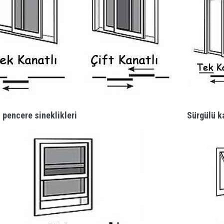
 pencere sineklikleri
Sürgülü ka