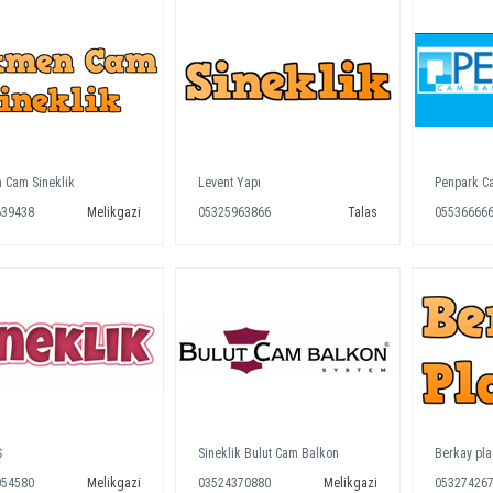
 Cam Sineklik
Levent Yapı
Penpark C
639438
Melikgazi
05325963866
Talas
05536666
Ş
Sineklik Bulut Cam Balkon
Berkay pla
054580
Melikgazi
03524370880
Melikgazi
05327426