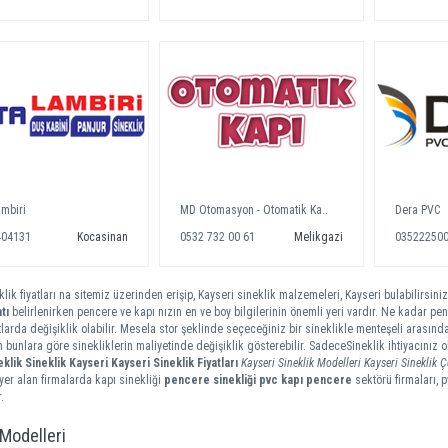
ambiri
MD Otomasyon - Otomatik Ka..
Dera PVC
404131
Kocasinan
0532 732 00 61
Melikgazi
03522250
lik fiyatları na sitemiz üzerinden erişip, Kayseri sineklik malzemeleri, Kayseri bulabilirsiniz
tı
belirlenirken pencere ve kapı nızın en ve boy bilgilerinin önemli yeri vardır. Ne kadar penc
tlarda değişiklik olabilir. Mesela stor şeklinde seçeceğiniz bir sineklikle menteşeli arasında
m bunlara göre sinekliklerin maliyetinde değişiklik gösterebilir. SadeceSineklik ihtiyacınız
eklik
Sineklik Kayseri
Kayseri Sineklik Fiyatları
Kayseri Sineklik Modelleri
Kayseri Sineklik Çe
er alan firmalarda kapı sinekliği
pencere sinekliği
pvc kapı pencere
sektörü firmaları, 
.
 Modelleri