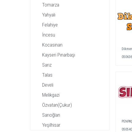
Tomarza
Yahyalı
Felahiye
İncesu
Kocasinan
Dikmen
Kayseri Pınarbaşı
05063
Sarız
Talas
Develi
Melikgazi
Özvatan(Çukur)
Sarıoğlan
PENPA
Yeşilhisar
05054