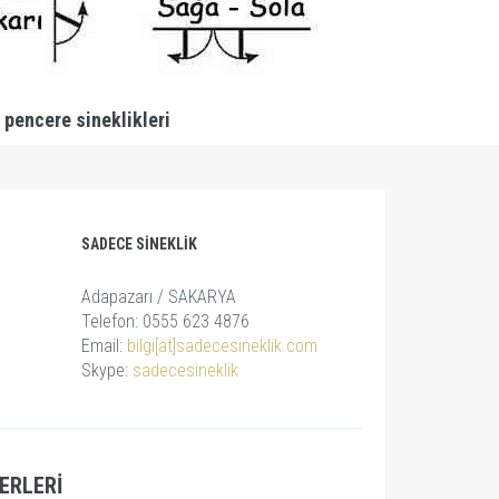
 pencere sineklikleri
SADECE SINEKLIK
Adapazarı / SAKARYA
Telefon: 0555 623 4876
Email:
bilgi[at]sadecesineklik.com
Skype:
sadecesineklik
ERLERI