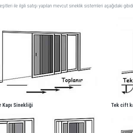
eşitleri ile ilgili satışı yapılan mevcut sineklik sistemleri aşağıdaki gibidi
r Kapı Sinekliği
Tek cift k