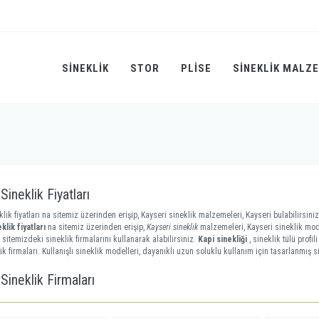
SINEKLIK
STOR
PLİSE
SINEKLIK MALZ
Sineklik Fiyatları
lik fiyatları na sitemiz üzerinden erişip, Kayseri sineklik malzemeleri, Kayseri bulabilirsiniz
klik fiyatları
na sitemiz üzerinden erişip,
Kayseri sineklik
malzemeleri, Kayseri sineklik mode
 sitemizdeki sineklik firmalarını kullanarak alabilirsiniz.
Kapi sinekliği
, sineklik tülü profi
ik firmaları. Kullanışlı sineklik modelleri, dayanıklı uzun soluklu kullanım için tasarlanmış si
Sineklik Firmaları