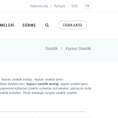
Hakkımızda
İletişim
SSS
|
|
TR
EMELERI
SÜRME
FİRMA KAYDI
Sineklik
/
Kayseri Sineklik
. Kayseri sineklik montajı , Kayseri sineklik tamiri
lleri bulabilirsiniz.
Kayseri sineklik montajı
,
Kayseri sineklik
tamiri
li yapımında kullanılan sineklik sistemleri malzemeleri. şehrimizin önde
neklik modelleri. Pliseli menteşeli sürgülü sineklik çeşitleri.