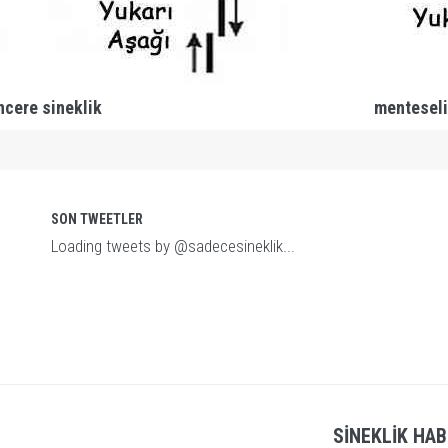
ncere sineklik
menteseli
SON TWEETLER
Loading tweets by @sadecesineklik...
SINEKLIK HAB