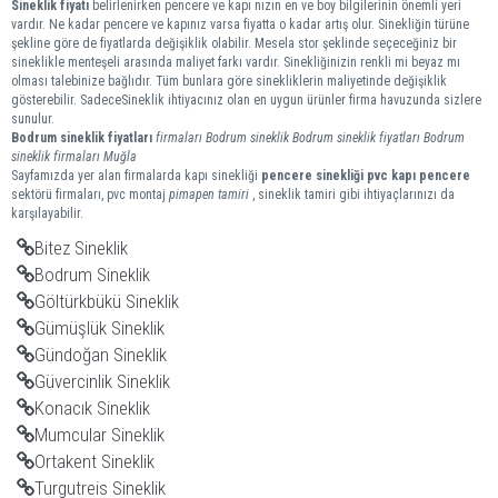
Sineklik fiyatı
belirlenirken pencere ve kapı nızın en ve boy bilgilerinin önemli yeri
vardır. Ne kadar pencere ve kapınız varsa fiyatta o kadar artış olur. Sinekliğin türüne
şekline göre de fiyatlarda değişiklik olabilir. Mesela stor şeklinde seçeceğiniz bir
sineklikle menteşeli arasında maliyet farkı vardır. Sinekliğinizin renkli mi beyaz mı
olması talebinize bağlıdır. Tüm bunlara göre sinekliklerin maliyetinde değişiklik
gösterebilir. SadeceSineklik ihtiyacınız olan en uygun ürünler firma havuzunda sizlere
sunulur.
Bodrum
sineklik
fiyatları
firmaları
Bodrum sineklik
Bodrum sineklik fiyatları
Bodrum
sineklik firmaları
Muğla
Sayfamızda yer alan firmalarda kapı sinekliği
pencere sinekliği
pvc kapı pencere
sektörü firmaları, pvc montaj
pimapen tamiri
, sineklik tamiri gibi ihtiyaçlarınızı da
karşılayabilir.
Bitez Sineklik
Bodrum Sineklik
Göltürkbükü Sineklik
Gümüşlük Sineklik
Gündoğan Sineklik
Güvercinlik Sineklik
Konacık Sineklik
Mumcular Sineklik
Ortakent Sineklik
Turgutreis Sineklik