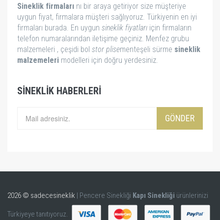
Sineklik firmaları
nı bir araya getiriyor size müşteriye
uygun fiyat, firmalara müşteri sağlıyoruz. Türkiyenin en iyi
firmaları burada. En uygun
sineklik fiyatları
için firmaların
telefon numaralarından iletişime geçiniz. Menfez grubu
malzemeleri , çeşidi bol
stor
plise
menteşeli sürme
sineklik
malzemeleri
modelleri için doğru yerdesiniz.
SINEKLIK HABERLERI
GÖNDER
2026 © sadecesineklik
| Pencere Sinekliği
Kapı Sinekliği
ürünlerinizi
Türkiyeye tanıtıyoruz.