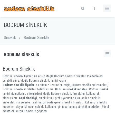
BODRUM SINEKLIK
Sineklik
/
Bodrum Sineklik
BODRUM SINEKLIK
Bodrum Sineklik
Bodrum sineklik fiyatları na erişip Muğla Bodrum sineklik firmaları malzemeleri
bulabilirsiniz. Muğla Bodrum sineklik tamiri yapılır
Bodrum sineklik fiyatları
na sitemiz üzerinden erişip,
Bodrum sineklik
malzemeleri,
Bodrum sineklik modelleri bulabilirsiniz.
Bodrum sineklik montajı
,
Bodrum sineklik
tamiri hizmetlerine sitemizdeki Muğla Bodrum sineklik firmalarını kullanarak
alabilirsiniz.
Kapi sinekliği
, sineklik tülü profili yapımında kullanılan sineklik
sistemleri malzemeleri. şehrimizin önde gelen sineklik firmaları. Kullanışlı sineklik
modelleri, dayanıklı uzun soluklu kullanım için tasarlanmış sineklik modelleri. Pliseli
menteşeli sürgülü sineklik çeşitleri.