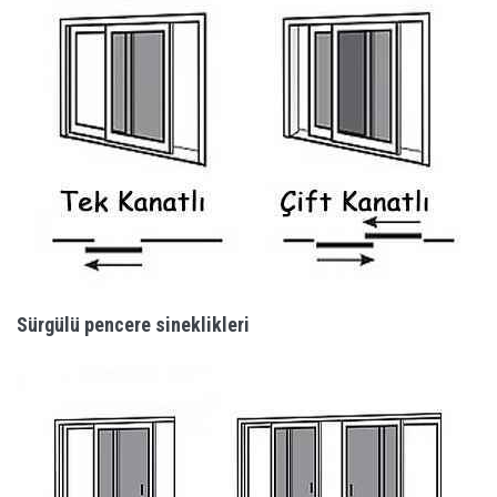
Sürgülü pencere sineklikleri