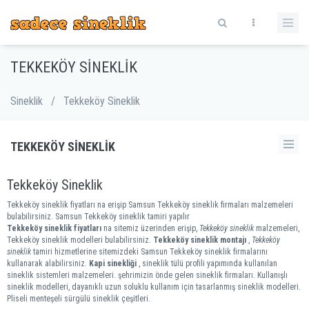
TEKKEKÖY SINEKLIK
Sineklik
/
Tekkeköy Sineklik
TEKKEKÖY SINEKLIK
Tekkeköy Sineklik
Tekkeköy sineklik fiyatları na erişip Samsun Tekkeköy sineklik firmaları malzemeleri
bulabilirsiniz. Samsun Tekkeköy sineklik tamiri yapılır
Tekkeköy sineklik fiyatları
na sitemiz üzerinden erişip,
Tekkeköy sineklik
malzemeleri,
Tekkeköy sineklik modelleri bulabilirsiniz.
Tekkeköy sineklik montajı
,
Tekkeköy
sineklik
tamiri hizmetlerine sitemizdeki Samsun Tekkeköy sineklik firmalarını
kullanarak alabilirsiniz.
Kapi sinekliği
, sineklik tülü profili yapımında kullanılan
sineklik sistemleri malzemeleri. şehrimizin önde gelen sineklik firmaları. Kullanışlı
sineklik modelleri, dayanıklı uzun soluklu kullanım için tasarlanmış sineklik modelleri.
Pliseli menteşeli sürgülü sineklik çeşitleri.