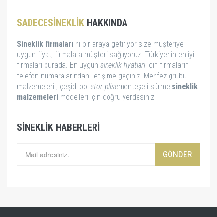
SADECESINEKLIK
HAKKINDA
Sineklik firmaları
nı bir araya getiriyor size müşteriye
uygun fiyat, firmalara müşteri sağlıyoruz. Türkiyenin en iyi
firmaları burada. En uygun
sineklik fiyatları
için firmaların
telefon numaralarından iletişime geçiniz. Menfez grubu
malzemeleri , çeşidi bol
stor
plise
menteşeli sürme
sineklik
malzemeleri
modelleri için doğru yerdesiniz.
SINEKLIK HABERLERI
GÖNDER