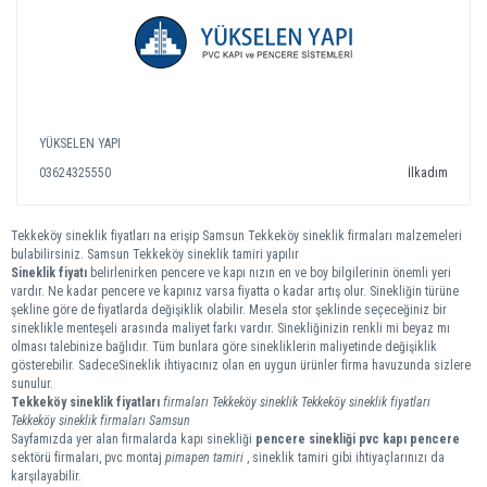
YÜKSELEN YAPI
03624325550
İlkadım
Tekkeköy sineklik fiyatları na erişip Samsun Tekkeköy sineklik firmaları malzemeleri
bulabilirsiniz. Samsun Tekkeköy sineklik tamiri yapılır
Sineklik fiyatı
belirlenirken pencere ve kapı nızın en ve boy bilgilerinin önemli yeri
vardır. Ne kadar pencere ve kapınız varsa fiyatta o kadar artış olur. Sinekliğin türüne
şekline göre de fiyatlarda değişiklik olabilir. Mesela stor şeklinde seçeceğiniz bir
sineklikle menteşeli arasında maliyet farkı vardır. Sinekliğinizin renkli mi beyaz mı
olması talebinize bağlıdır. Tüm bunlara göre sinekliklerin maliyetinde değişiklik
gösterebilir. SadeceSineklik ihtiyacınız olan en uygun ürünler firma havuzunda sizlere
sunulur.
Tekkeköy
sineklik
fiyatları
firmaları
Tekkeköy sineklik
Tekkeköy sineklik fiyatları
Tekkeköy sineklik firmaları
Samsun
Sayfamızda yer alan firmalarda kapı sinekliği
pencere sinekliği
pvc kapı pencere
sektörü firmaları, pvc montaj
pimapen tamiri
, sineklik tamiri gibi ihtiyaçlarınızı da
karşılayabilir.