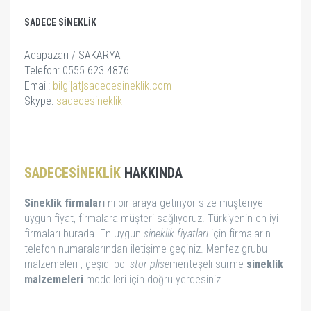
SADECE SINEKLIK
Adapazarı / SAKARYA
Telefon: 0555 623 4876
Email:
bilgi[at]sadecesineklik.com
Skype:
sadecesineklik
SADECESINEKLIK
HAKKINDA
Sineklik firmaları
nı bir araya getiriyor size müşteriye
uygun fiyat, firmalara müşteri sağlıyoruz. Türkiyenin en iyi
firmaları burada. En uygun
sineklik fiyatları
için firmaların
telefon numaralarından iletişime geçiniz. Menfez grubu
malzemeleri , çeşidi bol
stor
plise
menteşeli sürme
sineklik
malzemeleri
modelleri için doğru yerdesiniz.