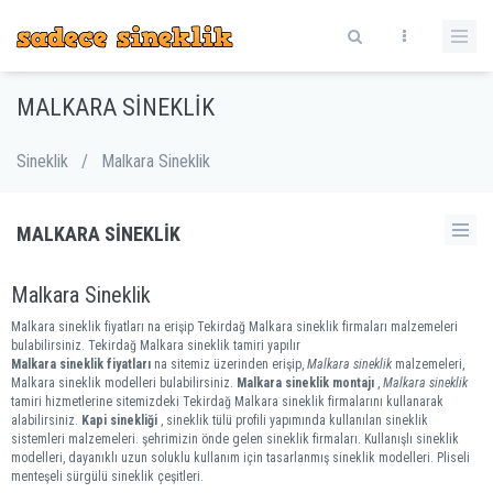
MALKARA SINEKLIK
Sineklik
/
Malkara Sineklik
MALKARA SINEKLIK
Malkara Sineklik
Malkara sineklik fiyatları na erişip Tekirdağ Malkara sineklik firmaları malzemeleri
bulabilirsiniz. Tekirdağ Malkara sineklik tamiri yapılır
Malkara sineklik fiyatları
na sitemiz üzerinden erişip,
Malkara sineklik
malzemeleri,
Malkara sineklik modelleri bulabilirsiniz.
Malkara sineklik montajı
,
Malkara sineklik
tamiri hizmetlerine sitemizdeki Tekirdağ Malkara sineklik firmalarını kullanarak
alabilirsiniz.
Kapi sinekliği
, sineklik tülü profili yapımında kullanılan sineklik
sistemleri malzemeleri. şehrimizin önde gelen sineklik firmaları. Kullanışlı sineklik
modelleri, dayanıklı uzun soluklu kullanım için tasarlanmış sineklik modelleri. Pliseli
menteşeli sürgülü sineklik çeşitleri.