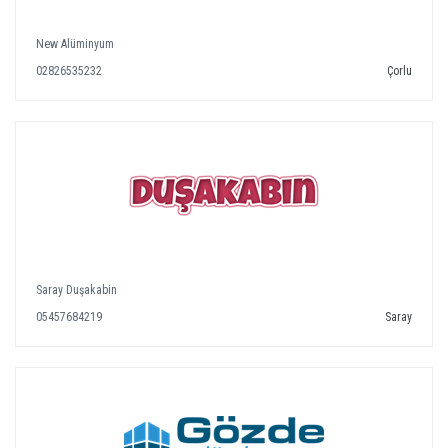
New Alüminyum
02826535232
Çorlu
Saray Duşakabin
05457684219
Saray