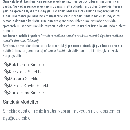
Sineklik fiyatı
belirlenirken pencere ve kapı nızın en ve boy bilgilerinin önemli yeri
vardır. Ne kadar pencere ve kapınız varsa fiyatta o kadar artış olur. Sinekliğin türüne
şekline göre de fiyatlarda değişiklik olabilir. Mesela stor şeklinde seçeceğiniz bir
sineklikle menteşeli arasında maliyet farkı vardır. Sinekliğinizin renkli mi beyaz mı
olması talebinize bağlıdır. Tüm bunlara göre sinekliklerin maliyetinde değişiklik
gösterebilir. SadeceSineklik ihtiyacınız olan en uygun ürünler firma havuzunda sizlere
sunulur.
Malkara
sineklik
fiyatları
firmaları
Malkara sineklik
Malkara sineklik fiyatları
Malkara
sineklik firmaları
Tekirdağ
Sayfamızda yer alan firmalarda kapı sinekliği
pencere sinekliği
pvc kapı pencere
sektörü firmaları, pvc montaj
pimapen tamiri
, sineklik tamiri gibi ihtiyaçlarınızı da
karşılayabilir.
Balabancık Sineklik
Kozyörük Sineklik
Malkara Sineklik
Merkez Köyler Sineklik
Sağlamtaş Sineklik
Sineklik Modelleri
Sineklik çeşitleri ile ilgili satışı yapılan mevcut sineklik sistemleri
aşağıdaki gibidir.