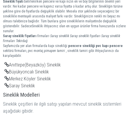
Sineklik fiyatı
belirlenirken pencere ve kapı nızın en ve boy bilgilerinin önemli yeri
vardır. Ne kadar pencere ve kapınız varsa fiyatta o kadar artış olur. Sinekliğin türüne
şekline göre de fiyatlarda değişiklik olabilir. Mesela stor şeklinde seçeceğiniz bir
sineklikle menteşeli arasında maliyet farkı vardır. Sinekliğinizin renkli mi beyaz mı
olması talebinize bağlıdır. Tüm bunlara göre sinekliklerin maliyetinde değişiklik
gösterebilir. SadeceSineklik ihtiyacınız olan en uygun ürünler firma havuzunda sizlere
sunulur.
Saray
sineklik
fiyatları
firmaları
Saray sineklik
Saray sineklik fiyatları
Saray sineklik
firmaları
Tekirdağ
Sayfamızda yer alan firmalarda kapı sinekliği
pencere sinekliği
pvc kapı pencere
sektörü firmaları, pvc montaj
pimapen tamiri
, sineklik tamiri gibi ihtiyaçlarınızı da
karşılayabilir.
Anıttepe(Beyazköy) Sineklik
Büyükyoncalı Sineklik
Merkez Köyler Sineklik
Saray Sineklik
Sineklik Modelleri
Sineklik çeşitleri ile ilgili satışı yapılan mevcut sineklik sistemleri
aşağıdaki gibidir.