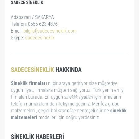
SADECE SINEKLIK
Adapazarı / SAKARYA
Telefon: 0555 623 4876
Email:
bilgi[at]sadecesineklik.com
Skype:
sadecesineklik
SADECESINEKLIK
HAKKINDA
Sineklik firmaları
nı bir araya getiriyor size müşteriye
uygun fiyat, firmalara müşteri sağlıyoruz. Türkiyenin en iyi
firmaları burada. En uygun
sineklik fiyatları
için firmaların
telefon numaralarından iletişime geçiniz. Menfez grubu
malzemeleri , çeşidi bol
stor
plise
menteşeli sürme
sineklik
malzemeleri
modelleri için doğru yerdesiniz.
SINEKLIK HABERLERI