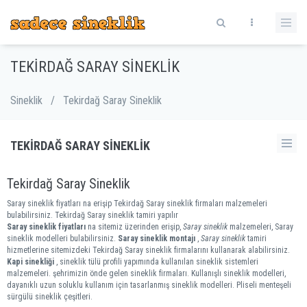
TEKIRDAĞ SARAY SINEKLIK
Sineklik
/
Tekirdağ Saray Sineklik
TEKIRDAĞ SARAY SINEKLIK
Tekirdağ Saray Sineklik
Saray sineklik fiyatları na erişip Tekirdağ Saray sineklik firmaları malzemeleri
bulabilirsiniz. Tekirdağ Saray sineklik tamiri yapılır
Saray sineklik fiyatları
na sitemiz üzerinden erişip,
Saray sineklik
malzemeleri, Saray
sineklik modelleri bulabilirsiniz.
Saray sineklik montajı
,
Saray sineklik
tamiri
hizmetlerine sitemizdeki Tekirdağ Saray sineklik firmalarını kullanarak alabilirsiniz.
Kapi sinekliği
, sineklik tülü profili yapımında kullanılan sineklik sistemleri
malzemeleri. şehrimizin önde gelen sineklik firmaları. Kullanışlı sineklik modelleri,
dayanıklı uzun soluklu kullanım için tasarlanmış sineklik modelleri. Pliseli menteşeli
sürgülü sineklik çeşitleri.