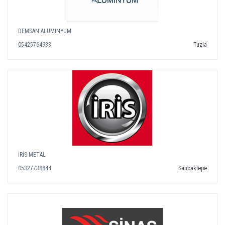
DEMSAN ALUMINYUM
05425764933
Tuzla
İRİS METAL
05327738844
Sancaktepe