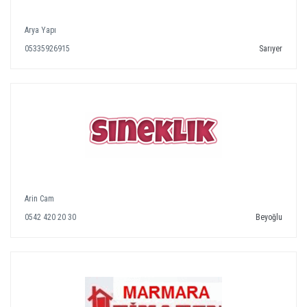
Arya Yapı
05335926915
Sarıyer
Arin Cam
0542 420 20 30
Beyoğlu