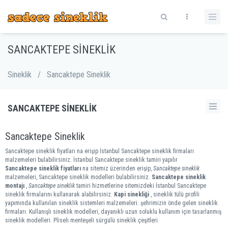
SANCAKTEPE SINEKLIK
Sineklik
/
Sancaktepe Sineklik
SANCAKTEPE SINEKLIK
Sancaktepe Sineklik
Sancaktepe sineklik fiyatları na erişip İstanbul Sancaktepe sineklik firmaları
malzemeleri bulabilirsiniz. İstanbul Sancaktepe sineklik tamiri yapılır
Sancaktepe sineklik fiyatları
na sitemiz üzerinden erişip,
Sancaktepe sineklik
malzemeleri, Sancaktepe sineklik modelleri bulabilirsiniz.
Sancaktepe sineklik
montajı
,
Sancaktepe sineklik
tamiri hizmetlerine sitemizdeki İstanbul Sancaktepe
sineklik firmalarını kullanarak alabilirsiniz.
Kapi sinekliği
, sineklik tülü profili
yapımında kullanılan sineklik sistemleri malzemeleri. şehrimizin önde gelen sineklik
firmaları. Kullanışlı sineklik modelleri, dayanıklı uzun soluklu kullanım için tasarlanmış
sineklik modelleri. Pliseli menteşeli sürgülü sineklik çeşitleri.