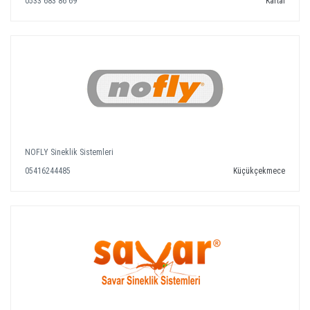
0533 683 86 69
Kartal
NOFLY Sineklik Sistemleri
05416244485
Küçükçekmece