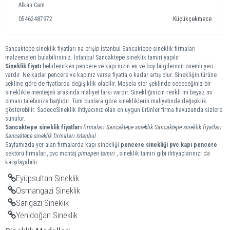
Alkan Cam
05462487972
Küçükçekmece
Sancaktepe sineklik fiyatları na erişip İstanbul Sancaktepe sineklik firmaları
malzemeleri bulabilirsiniz. İstanbul Sancaktepe sineklik tamiri yapılır
Sineklik fiyatı
belirlenirken pencere ve kapı nızın en ve boy bilgilerinin önemli yeri
vardır. Ne kadar pencere ve kapınız varsa fiyatta o kadar artış olur. Sinekliğin türüne
şekline göre de fiyatlarda değişiklik olabilir. Mesela stor şeklinde seçeceğiniz bir
sineklikle menteşeli arasında maliyet farkı vardır. Sinekliğinizin renkli mi beyaz mı
olması talebinize bağlıdır. Tüm bunlara göre sinekliklerin maliyetinde değişiklik
gösterebilir. SadeceSineklik ihtiyacınız olan en uygun ürünler firma havuzunda sizlere
sunulur.
Sancaktepe
sineklik
fiyatları
firmaları
Sancaktepe sineklik
Sancaktepe sineklik fiyatları
Sancaktepe sineklik firmaları
İstanbul
Sayfamızda yer alan firmalarda kapı sinekliği
pencere sinekliği
pvc kapı pencere
sektörü firmaları, pvc montaj
pimapen tamiri
, sineklik tamiri gibi ihtiyaçlarınızı da
karşılayabilir.
Eyüpsultan Sineklik
Osmangazi Sineklik
Sarıgazi Sineklik
Yenidoğan Sineklik