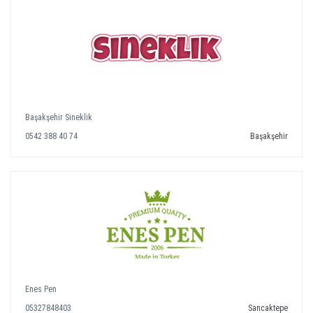
Başakşehir Sineklik
0542 388 40 74
Başakşehir
Enes Pen
05327848403
Sancaktepe