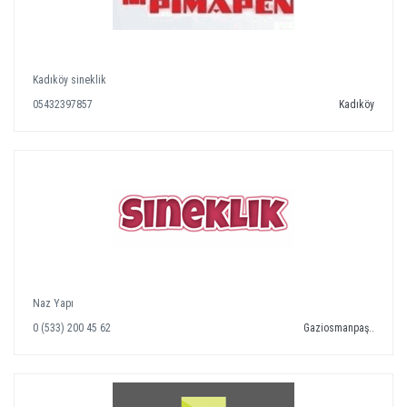
Kadıköy sineklik
05432397857
Kadıköy
Naz Yapı
0 (533) 200 45 62
Gaziosmanpaş..