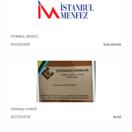
İSTANBUL MENFEZ
05332624045
Bahçelievler
Cetinkaya sineklik
05372324738
Kartal