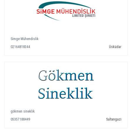
Simge Mühendislik
02164818344
Üsküdar
gökmen sineklik
05357188449
Sultangazi