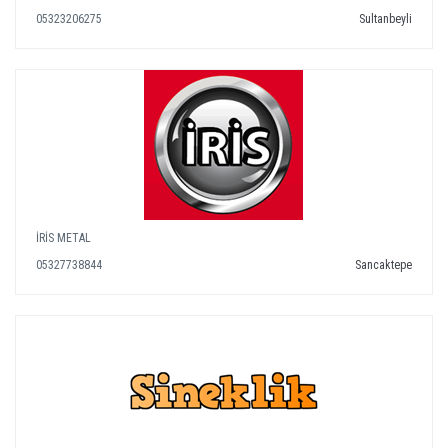
05323206275
Sultanbeyli
İRİS METAL
05327738844
Sancaktepe