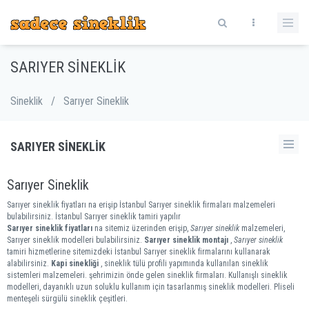
SARIYER SINEKLIK
Sineklik
/
Sarıyer Sineklik
SARIYER SINEKLIK
Sarıyer Sineklik
Sarıyer sineklik fiyatları na erişip İstanbul Sarıyer sineklik firmaları malzemeleri
bulabilirsiniz. İstanbul Sarıyer sineklik tamiri yapılır
Sarıyer sineklik fiyatları
na sitemiz üzerinden erişip,
Sarıyer sineklik
malzemeleri,
Sarıyer sineklik modelleri bulabilirsiniz.
Sarıyer sineklik montajı
,
Sarıyer sineklik
tamiri hizmetlerine sitemizdeki İstanbul Sarıyer sineklik firmalarını kullanarak
alabilirsiniz.
Kapi sinekliği
, sineklik tülü profili yapımında kullanılan sineklik
sistemleri malzemeleri. şehrimizin önde gelen sineklik firmaları. Kullanışlı sineklik
modelleri, dayanıklı uzun soluklu kullanım için tasarlanmış sineklik modelleri. Pliseli
menteşeli sürgülü sineklik çeşitleri.