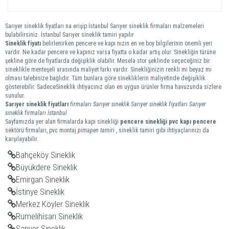
Sarıyer sineklik fiyatları na erişip İstanbul Sarıyer sineklik firmaları malzemeleri
bulabilirsiniz. İstanbul Sarıyer sineklik tamiri yapılır
Sineklik fiyatı
belirlenirken pencere ve kapı nızın en ve boy bilgilerinin önemli yeri
vardır. Ne kadar pencere ve kapınız varsa fiyatta o kadar artış olur. Sinekliğin türüne
şekline göre de fiyatlarda değişiklik olabilir. Mesela stor şeklinde seçeceğiniz bir
sineklikle menteşeli arasında maliyet farkı vardır. Sinekliğinizin renkli mi beyaz mı
olması talebinize bağlıdır. Tüm bunlara göre sinekliklerin maliyetinde değişiklik
gösterebilir. SadeceSineklik ihtiyacınız olan en uygun ürünler firma havuzunda sizlere
sunulur.
Sarıyer
sineklik
fiyatları
firmaları
Sarıyer sineklik
Sarıyer sineklik fiyatları
Sarıyer
sineklik firmaları
İstanbul
Sayfamızda yer alan firmalarda kapı sinekliği
pencere sinekliği
pvc kapı pencere
sektörü firmaları, pvc montaj
pimapen tamiri
, sineklik tamiri gibi ihtiyaçlarınızı da
karşılayabilir.
Bahçeköy Sineklik
Büyükdere Sineklik
Emirgan Sineklik
İstinye Sineklik
Merkez Köyler Sineklik
Rumelihisarı Sineklik
Sarıyer Sineklik