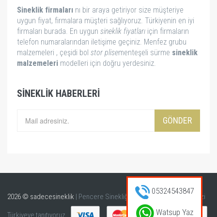
Sineklik firmaları
nı bir araya getiriyor size müşteriye
uygun fiyat, firmalara müşteri sağlıyoruz. Türkiyenin en iyi
firmaları burada. En uygun
sineklik fiyatları
için firmaların
telefon numaralarından iletişime geçiniz. Menfez grubu
malzemeleri , çeşidi bol
stor
plise
menteşeli sürme
sineklik
malzemeleri
modelleri için doğru yerdesiniz.
SINEKLIK HABERLERI
GÖNDER
05324543847
2026 © sadecesineklik
| Pencere Sinekliği
Kapı Sinekliği
ürünlerinizi
Watsup Yaz
Türkiyeye tanıtıyoruz.