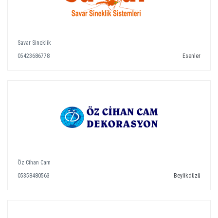
Savar Sineklik
05423686778
Esenler
Öz Cihan Cam
05358480563
Beylikdüzü