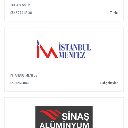
Tuzla Sineklik
0546 774 43 38
Tuzla
İSTANBUL MENFEZ
05332624045
Bahçelievler