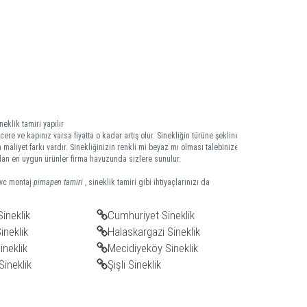
neklik tamiri yapılır
ere ve kapınız varsa fiyatta o kadar artış olur. Sinekliğin türüne şekline
 maliyet farkı vardır. Sinekliğinizin renkli mi beyaz mı olması talebinize
 olan en uygun ürünler firma havuzunda sizlere sunulur.
pvc montaj
pimapen tamiri
, sineklik tamiri gibi ihtiyaçlarınızı da
ineklik
Cumhuriyet Sineklik
ineklik
Halaskargazi Sineklik
ineklik
Mecidiyeköy Sineklik
Sineklik
Şişli Sineklik