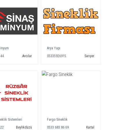
minyum
Arya Yapı
744
Avcılar
05335926915
Sarıyer
eklik Sistemleri
Fargo Sineklik
422
Beylikdüzü
0533 683 86 69
Kartal