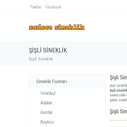
Twitter
Facebook
ŞIŞLI SINEKLIK
Şişli Sineklik
Şişli Si
Sineklik Fiyatları
Şişli sinekli
Şişli sinekli
İstanbul
sitemizdeki İ
gelen sinekl
Adalar
Şişli Si
Avcılar
Beykoz