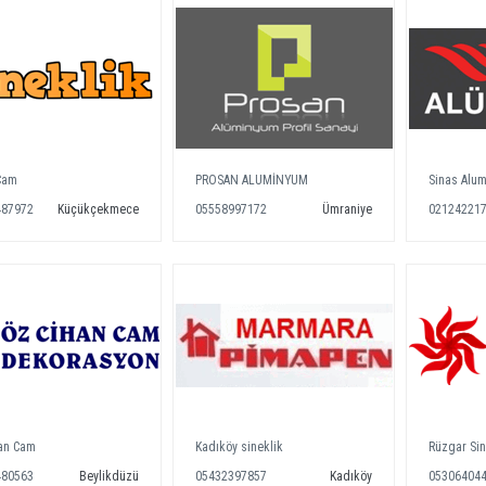
Cam
PROSAN ALUMİNYUM
Sinas Alu
487972
Küçükçekmece
05558997172
Ümraniye
02124221
an Cam
Kadıköy sineklik
Rüzgar Sin
480563
Beylikdüzü
05432397857
Kadıköy
05306404