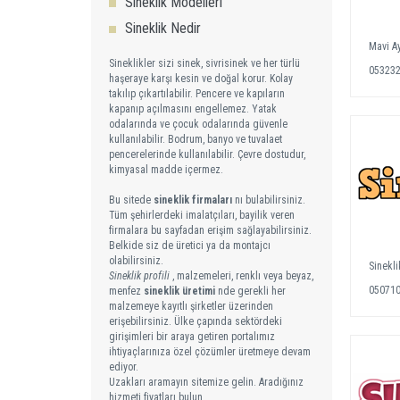
Sineklik Modelleri
Sineklik Nedir
Mavi Ay
Sineklikler sizi sinek, sivrisinek ve her türlü
05323
haşeraye karşı kesin ve doğal korur. Kolay
takılıp çıkartılabilir. Pencere ve kapıların
kapanıp açılmasını engellemez. Yatak
odalarında ve çocuk odalarında güvenle
kullanılabilir. Bodrum, banyo ve tuvalaet
pencerelerinde kullanılabilir. Çevre dostudur,
kimyasal madde içermez.
Bu sitede
sineklik firmaları
nı bulabilirsiniz.
Tüm şehirlerdeki imalatçıları, bayilik veren
firmalara bu sayfadan erişim sağlayabilirsiniz.
Belkide siz de üretici ya da montajcı
olabilirsiniz.
Sinekl
Sineklik profili
, malzemeleri, renklı veya beyaz,
05071
menfez
sineklik üretimi
nde gerekli her
malzemeye kayıtlı şirketler üzerinden
erişebilirsiniz. Ülke çapında sektördeki
girişimleri bir araya getiren portalımız
ihtiyaçlarınıza özel çözümler üretmeye devam
ediyor.
Uzakları aramayın sitemize gelin. Aradığınız
hizmeti fiyatları bulun.