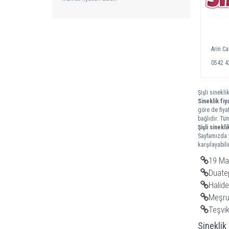
Arin C
0542 4
Şişli sinekli
Sineklik fiya
göre de fiya
bağlıdır. Tü
Şişli
sinekli
Sayfamızda y
karşılayabilir
19 May
Duatep
Halide
Meşrut
Teşvik
Sineklik