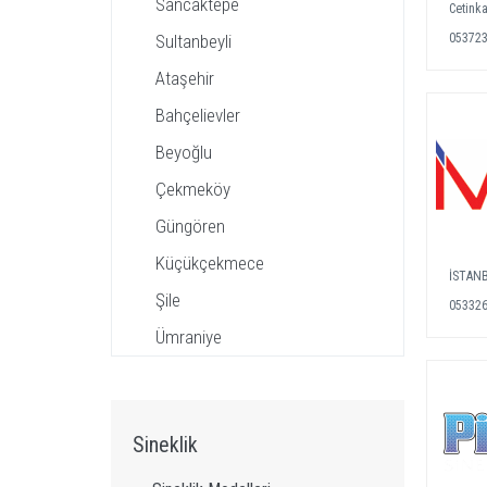
Sancaktepe
Cetinka
Sultanbeyli
05372
Ataşehir
Bahçelievler
Beyoğlu
Çekmeköy
Güngören
Küçükçekmece
İSTAN
Şile
05332
Ümraniye
Sineklik