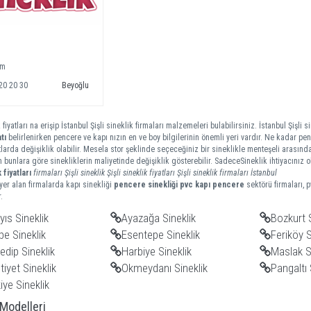
am
20 20 30
Beyoğlu
k fiyatları na erişip İstanbul Şişli sineklik firmaları malzemeleri bulabilirsiniz. İstanbul Şişli si
tı
belirlenirken pencere ve kapı nızın en ve boy bilgilerinin önemli yeri vardır. Ne kadar penc
tlarda değişiklik olabilir. Mesela stor şeklinde seçeceğiniz bir sineklikle menteşeli arasında
m bunlara göre sinekliklerin maliyetinde değişiklik gösterebilir. SadeceSineklik ihtiyacınız
k
fiyatları
firmaları
Şişli sineklik
Şişli sineklik fiyatları
Şişli sineklik firmaları
İstanbul
er alan firmalarda kapı sinekliği
pencere sinekliği
pvc kapı pencere
sektörü firmaları, 
.
ıs Sineklik
Ayazağa Sineklik
Bozkurt S
e Sineklik
Esentepe Sineklik
Feriköy S
edip Sineklik
Harbiye Sineklik
Maslak S
iyet Sineklik
Okmeydanı Sineklik
Pangaltı 
iye Sineklik
 Modelleri