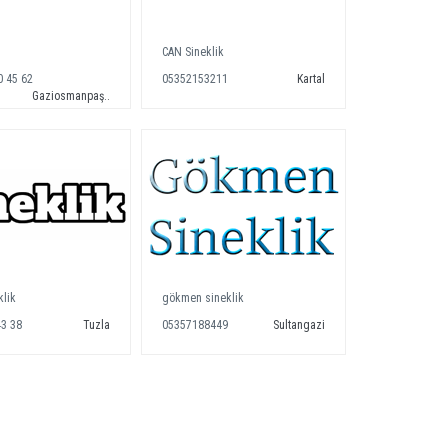
CAN Sineklik
0 45 62
05352153211
Kartal
Gaziosmanpaş..
klik
gökmen sineklik
43 38
Tuzla
05357188449
Sultangazi