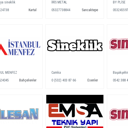
ya sineklik
İRİS METAL
BY PLİSE
324738
Kartal
05327738844
Sancaktepe
05324559
BUL MENFEZ
Camka
Başakşehir
624045
Bahçelievler
0 (532) 403 87 66
Esenler
0542 388 