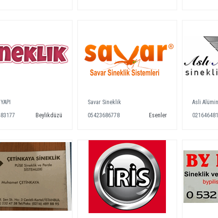
YAPI
Savar Sineklik
Asli Alümi
483177
Beylikdüzü
05423686778
Esenler
02164648