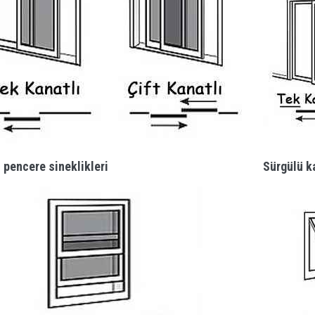
 pencere sineklikleri
Sürgülü ka