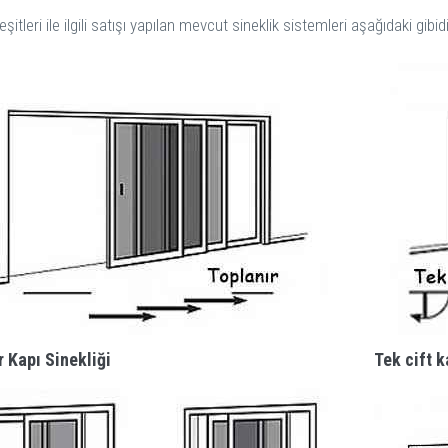
eşitleri ile ilgili satışı yapılan mevcut sineklik sistemleri aşağıdaki gibidi
r Kapı Sinekliği
Tek cift k