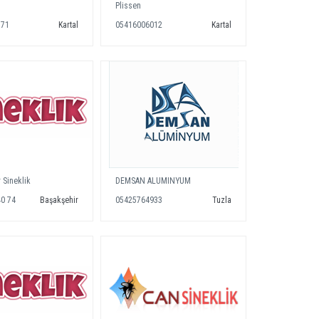
Plissen
771
Kartal
05416006012
Kartal
 Sineklik
DEMSAN ALUMINYUM
40 74
Başakşehir
05425764933
Tuzla