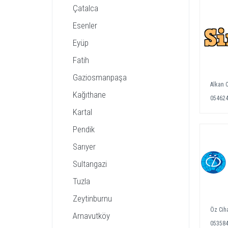
Çatalca
Esenler
Eyüp
Fatih
Gaziosmanpaşa
Alkan 
Kağıthane
05462
Kartal
Pendik
Sarıyer
Sultangazi
Tuzla
Zeytinburnu
Öz Cih
Arnavutköy
05358