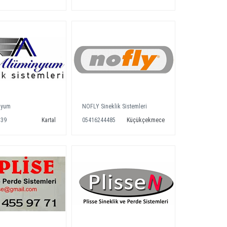
nyum
NOFLY Sineklik Sistemleri
139
Kartal
05416244485
Küçükçekmece