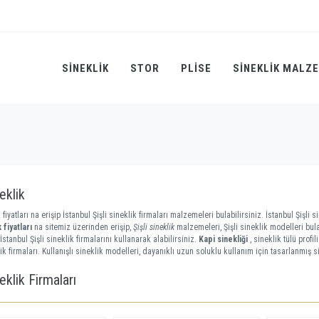
SINEKLIK
STOR
PLİSE
SINEKLIK MALZ
neklik
k fiyatları na erişip İstanbul Şişli sineklik firmaları malzemeleri bulabilirsiniz. İstanbul Şişli si
k fiyatları
na sitemiz üzerinden erişip,
Şişli sineklik
malzemeleri, Şişli sineklik modelleri bula
stanbul Şişli sineklik firmalarını kullanarak alabilirsiniz.
Kapi sinekliği
, sineklik tülü prof
ik firmaları. Kullanışlı sineklik modelleri, dayanıklı uzun soluklu kullanım için tasarlanmış si
neklik Firmaları