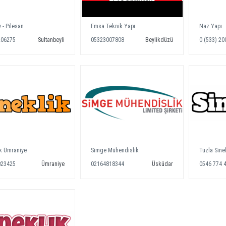
 - Pilesan
Emsa Teknik Yapı
Naz Yapı
206275
Sultanbeyli
05323007808
Beylikdüzü
0 (533) 20
ik Ümraniye
Simge Mühendislik
Tuzla Sine
023425
Ümraniye
02164818344
Üsküdar
0546 774 