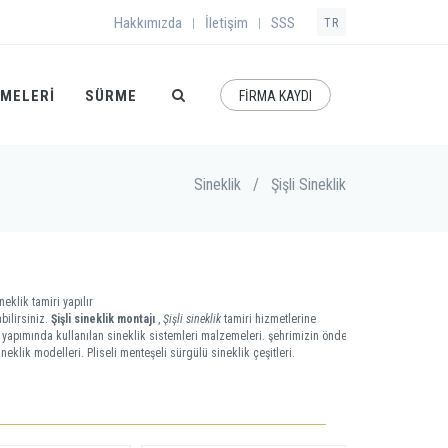
Hakkımızda
İletişim
SSS
|
|
TR
EMELERI
SÜRME
FİRMA KAYDI
Sineklik
/
Şişli Sineklik
neklik tamiri yapılır
bilirsiniz.
Şişli sineklik montajı
,
Şişli sineklik
tamiri hizmetlerine
ili yapımında kullanılan sineklik sistemleri malzemeleri. şehrimizin önde
neklik modelleri. Pliseli menteşeli sürgülü sineklik çeşitleri.