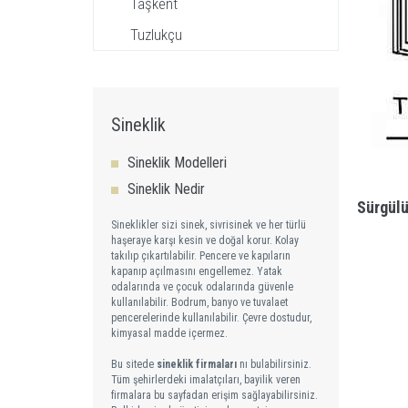
Taşkent
Tuzlukçu
Sineklik
Sineklik Modelleri
Sineklik Nedir
Sürgülü
Sineklikler sizi sinek, sivrisinek ve her türlü
haşeraye karşı kesin ve doğal korur. Kolay
takılıp çıkartılabilir. Pencere ve kapıların
kapanıp açılmasını engellemez. Yatak
odalarında ve çocuk odalarında güvenle
kullanılabilir. Bodrum, banyo ve tuvalaet
pencerelerinde kullanılabilir. Çevre dostudur,
kimyasal madde içermez.
Bu sitede
sineklik firmaları
nı bulabilirsiniz.
Tüm şehirlerdeki imalatçıları, bayilik veren
firmalara bu sayfadan erişim sağlayabilirsiniz.