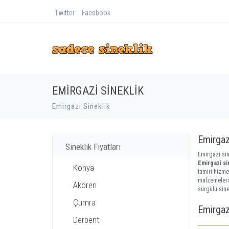
Twitter
Facebook
EMIRGAZI SINEKLIK
Emirgazi Sineklik
Emirgaz
Sineklik Fiyatları
Emirgazi sin
Emirgazi sin
Konya
tamiri hizme
malzemeleri.
Akören
sürgülü sinek
Çumra
Emirgazi
Derbent