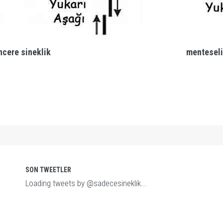
ncere sineklik
menteseli
SON TWEETLER
Loading tweets by @sadecesineklik...