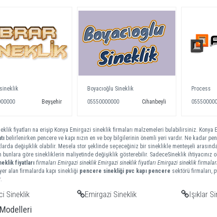
sineklik
Boyacıoğlu Sineklik
Process
000000
Beyşehir
05550000000
Cihanbeyli
05550000
eklik fiyatları na erişip Konya Emirgazi sineklik firmaları malzemeleri bulabilirsiniz. Konya E
tı
belirlenirken pencere ve kapı nızın en ve boy bilgilerinin önemli yeri vardır. Ne kadar penc
tlarda değişiklik olabilir. Mesela stor şeklinde seçeceğiniz bir sineklikle menteşeli arasında
m bunlara göre sinekliklerin maliyetinde değişiklik gösterebilir. SadeceSineklik ihtiyacınız
neklik
fiyatları
firmaları
Emirgazi sineklik
Emirgazi sineklik fiyatları
Emirgazi sineklik firmala
er alan firmalarda kapı sinekliği
pencere sinekliği
pvc kapı pencere
sektörü firmaları, 
.
i Sineklik
Emirgazi Sineklik
Işıklar Si
 Modelleri