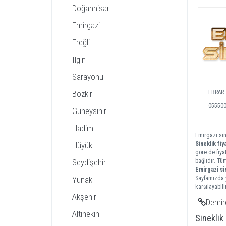
Doğanhisar
Emirgazi
Ereğli
Ilgın
Sarayönü
Bozkır
EBRAR 
05550
Güneysınır
Hadim
Emirgazi sin
Hüyük
Sineklik fiya
göre de fiya
Seydişehir
bağlıdır. Tü
Emirgazi
si
Yunak
Sayfamızda y
karşılayabilir
Akşehir
Demirc
Altınekin
Sineklik