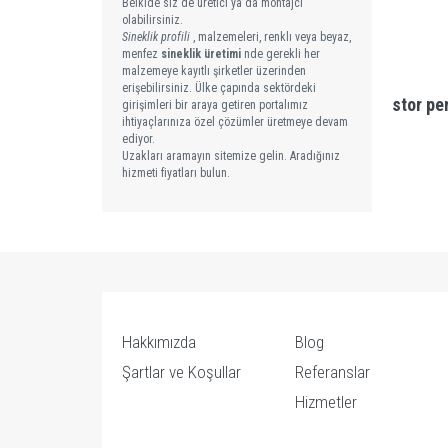
Belkide siz de üretici ya da montajcı
olabilirsiniz.
Sineklik profili
, malzemeleri, renklı veya beyaz,
menfez
sineklik üretimi
nde gerekli her
malzemeye kayıtlı şirketler üzerinden
erişebilirsiniz. Ülke çapında sektördeki
stor pe
girişimleri bir araya getiren portalımız
ihtiyaçlarınıza özel çözümler üretmeye devam
ediyor.
Uzakları aramayın sitemize gelin. Aradığınız
hizmeti fiyatları bulun.
Hakkımızda
Blog
Şartlar ve Koşullar
Referanslar
Hizmetler