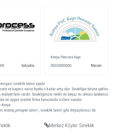
Konya Pencere Kapı
000
Selçuklu
05550000000
Meram
mirgazi sineklik tamiri yapılır
ere ve kapınız varsa fiyatta o kadar artış olur. Sinekliğin türüne şekline
 maliyet farkı vardır. Sinekliğinizin renkli mi beyaz mı olması talebinize
 olan en uygun ürünler firma havuzunda sizlere sunulur.
rı
Konya
pvc montaj
pimapen tamiri
, sineklik tamiri gibi ihtiyaçlarınızı da
neklik
Merkez Köyler Sineklik