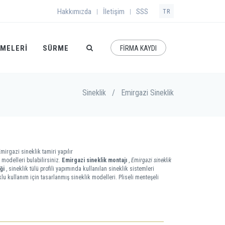
Hakkımızda
İletişim
SSS
|
|
TR
EMELERI
SÜRME
FİRMA KAYDI
Sineklik
/
Emirgazi Sineklik
mirgazi sineklik tamiri yapılır
modelleri bulabilirsiniz.
Emirgazi sineklik montajı
,
Emirgazi sineklik
ği
, sineklik tülü profili yapımında kullanılan sineklik sistemleri
lu kullanım için tasarlanmış sineklik modelleri. Pliseli menteşeli