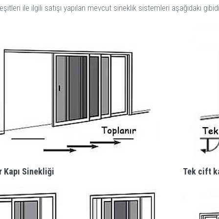
eşitleri ile ilgili satışı yapılan mevcut sineklik sistemleri aşağıdaki gibidi
r Kapı Sinekliği
Tek cift k