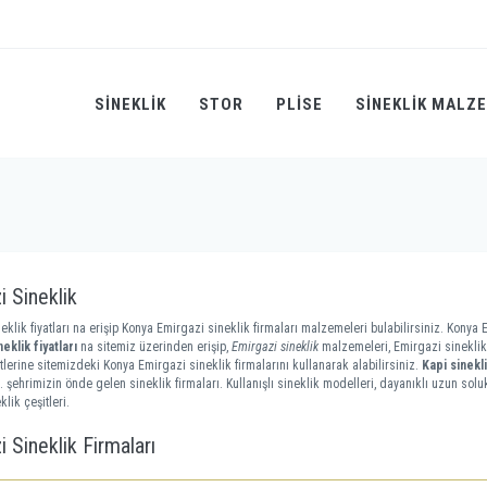
SINEKLIK
STOR
PLİSE
SINEKLIK MALZ
i Sineklik
eklik fiyatları na erişip Konya Emirgazi sineklik firmaları malzemeleri bulabilirsiniz. Konya E
eklik fiyatları
na sitemiz üzerinden erişip,
Emirgazi sineklik
malzemeleri, Emirgazi sineklik 
tlerine sitemizdeki Konya Emirgazi sineklik firmalarını kullanarak alabilirsiniz.
Kapi sinekli
 şehrimizin önde gelen sineklik firmaları. Kullanışlı sineklik modelleri, dayanıklı uzun soluk
lik çeşitleri.
 Sineklik Firmaları