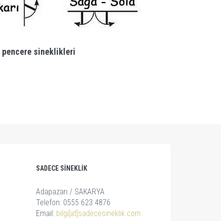
 pencere sineklikleri
SADECE SINEKLIK
Adapazarı / SAKARYA
Telefon: 0555 623 4876
Email:
bilgi[at]sadecesineklik.com