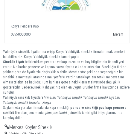
Konya Pencere Kapı
05550000000
Meram
Yalıhüyük sineklik fiyatları na erişip Konya Yalıhüyük sineklik firmaları malzemeleri
bulabilirsiniz. Konya Yalıhüyük sineklik tamiri yapılır
Sineklik fiyatı
belirlenirken pencere ve kapı nızın en ve boy bilgilerinin önemli yeri
vardır. Ne kadar pencere ve kapınız varsa fiyatta o kadar artış olur. Sinekliğin türüne
şekline göre de fiyatlarda değişiklik olabilir. Mesela stor şeklinde seçeceğiniz bir
sineklikle menteşeli arasında maliyet farkı vardır. Sinekliğinizin renkli mi beyaz mı
olması talebinize bağlıdır. Tüm bunlara göre sinekliklerin maliyetinde değişiklik
gösterebilir. SadeceSineklik ihtiyacınız olan en uygun ürünler firma havuzunda sizlere
sunulur.
Yalıhüyük
sineklik
fiyatları
firmaları
Yalıhüyük sineklik
Yalıhüyük sineklik fiyatları
Yalıhüyük sineklik firmaları
Konya
Sayfamızda yer alan firmalarda kapı sinekliği
pencere sinekliği
pvc kapı pencere
sektörü firmaları, pvc montaj
pimapen tamiri
, sineklik tamiri gibi ihtiyaçlarınızı da
karşılayabilir.
Merkez Köyler Sineklik