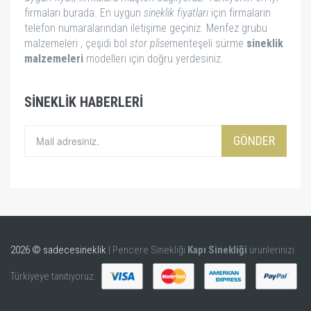
firmaları burada. En uygun
sineklik fiyatları
için firmaların
telefon numaralarından iletişime geçiniz. Menfez grubu
malzemeleri , çeşidi bol
stor
plise
menteşeli sürme
sineklik
malzemeleri
modelleri için doğru yerdesiniz.
SINEKLIK HABERLERI
GÖNDER
2026 © sadecesineklik
| Pencere Sinekliği
Kapı Sinekliği
ürünlerinizi
Türkiyeye tanıtıyoruz.