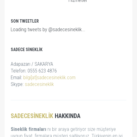
Hizmetler
SON TWEETLER
Loading tweets by @sadecesineklik...
SADECE SINEKLIK
Adapazarı / SAKARYA
Telefon: 0555 623 4876
Email:
bilgi[at]sadecesineklik.com
Skype:
sadecesineklik
SADECESINEKLIK
HAKKINDA
Sineklik firmaları
nı bir araya getiriyor size müşteriye
uygun fiyat, firmalara müşteri sağlıyoruz. Türkiyenin en iyi