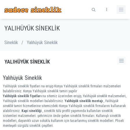
YALIHÜYÜK SINEKLIK
Sineklik
/
Yalıhüyük Sineklik
YALIHÜYÜK SINEKLIK
Yalıhüyük Sineklik
Yalıhüyük sineklik fiyatları na erişip Konya Yalıhüyük sineklik firmaları malzemeleri
bulabilirsiniz. Konya Yalıhüyük sineklik tamiri yapılır
Yalıhüyük sineklik fiyatları
na sitemiz üzerinden erişip,
Yalıhüyük sineklik
malzemeleri,
Yalıhüyük sineklik modelleri bulabilirsiniz.
Yalıhüyük sineklik montajı
,
Yalıhüyük
sineklik
tamiri hizmetlerine sitemizdeki Konya Yalıhüyük sineklik firmalarını kullanarak
alabilirsiniz.
Kapi sinekliği
, sineklik tülü profili yapımında kullanılan sineklik
sistemleri malzemeleri. şehrimizin önde gelen sineklik firmaları. Kullanışlı sineklik
modelleri, dayanıklı uzun soluklu kullanım için tasarlanmış sineklik modelleri. Pliseli
menteşeli sürgülü sineklik çeşitleri.