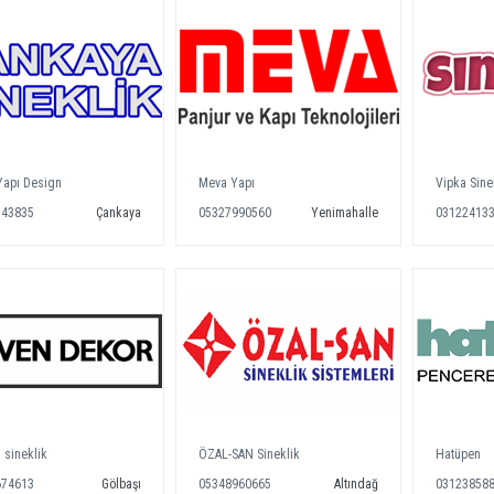
Yapı Design
Meva Yapı
Vipka Sine
543835
Çankaya
05327990560
Yenimahalle
03122413
 sineklik
ÖZAL-SAN Sineklik
Hatüpen
674613
Gölbaşı
05348960665
Altındağ
03123858