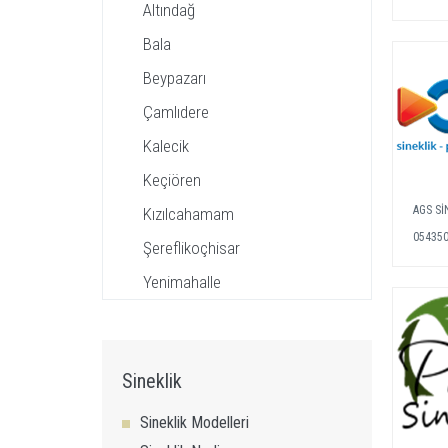
Altındağ
Bala
Beypazarı
Çamlıdere
Kalecik
Keçiören
AGS Sİ
Kızılcahamam
05435
Şereflikoçhisar
Yenimahalle
Sineklik
Sineklik Modelleri