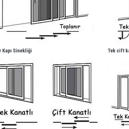
r Kapı Sinekliği
Tek cift k