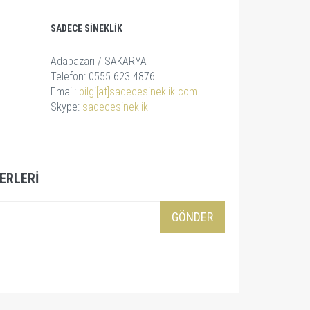
SADECE SINEKLIK
Adapazarı / SAKARYA
Telefon: 0555 623 4876
Email:
bilgi[at]sadecesineklik.com
Skype:
sadecesineklik
ERLERI
GÖNDER