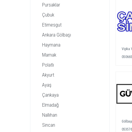
Pursaklar
Çubuk
Etimesgut
Ankara Gölbaşı
Haymana
Vipka 
Mamak
05066
Polatlı
Akyurt
Ayaş
Çankaya
Elmadağ
Nallıhan
Gölbaşı
Sincan
05357