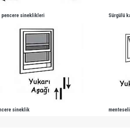
 pencere sineklikleri
Sürgülü ka
ncere sineklik
menteseli