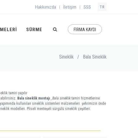
Hakkımızda
İletişim
SSS
|
|
TR
EMELERI
SÜRME
FİRMA KAYDI
Sineklik
/
Bala Sineklik
eklik tamiri yapılır
abilirsiniz.
Bala sineklik montajı
,
Bala sineklik
tamiri hizmetlerine
li yapımında kullanılan sineklik sistemleri malzemeleri. şehrimizin önde
neklik modelleri. Pliseli menteşeli sürgülü sineklik çeşitleri.