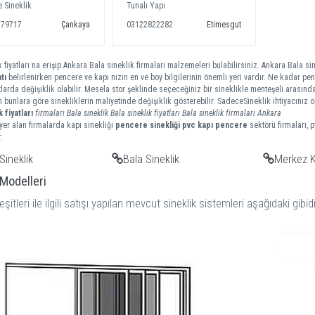
 Sineklik
Tunalı Yapı
379717
Çankaya
03122822282
Etimesgut
 fiyatları na erişip Ankara Bala sineklik firmaları malzemeleri bulabilirsiniz. Ankara Bala sin
tı
belirlenirken pencere ve kapı nızın en ve boy bilgilerinin önemli yeri vardır. Ne kadar penc
tlarda değişiklik olabilir. Mesela stor şeklinde seçeceğiniz bir sineklikle menteşeli arasında
m bunlara göre sinekliklerin maliyetinde değişiklik gösterebilir. SadeceSineklik ihtiyacınız
ik
fiyatları
firmaları
Bala sineklik
Bala sineklik fiyatları
Bala sineklik firmaları
Ankara
er alan firmalarda kapı sinekliği
pencere sinekliği
pvc kapı pencere
sektörü firmaları, 
.
Sineklik
Bala Sineklik
Merkez K
 Modelleri
eşitleri ile ilgili satışı yapılan mevcut sineklik sistemleri aşağıdaki gibidi