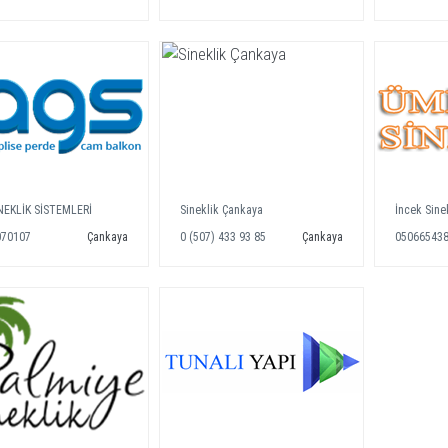
NEKLİK SİSTEMLERİ
Sineklik Çankaya
İncek Sine
070107
Çankaya
0 (507) 433 93 85
Çankaya
05066543