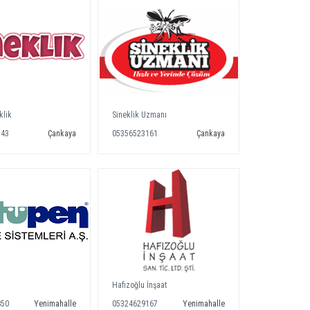
klik
Sineklik Uzmanı
343
Çankaya
05356523161
Çankaya
Hafızoğlu İnşaat
850
Yenimahalle
05324629167
Yenimahalle