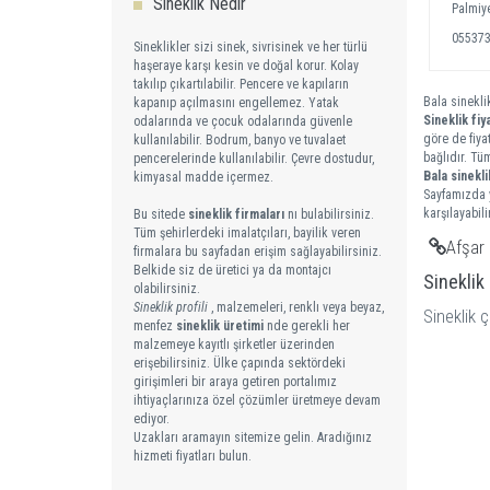
Sineklik Nedir
Palmiye
05537
Sineklikler sizi sinek, sivrisinek ve her türlü
haşeraye karşı kesin ve doğal korur. Kolay
takılıp çıkartılabilir. Pencere ve kapıların
Bala sineklik
kapanıp açılmasını engellemez. Yatak
Sineklik fiya
odalarında ve çocuk odalarında güvenle
göre de fiya
kullanılabilir. Bodrum, banyo ve tuvalaet
bağlıdır. Tü
pencerelerinde kullanılabilir. Çevre dostudur,
Bala
sinekl
kimyasal madde içermez.
Sayfamızda y
karşılayabilir
Bu sitede
sineklik firmaları
nı bulabilirsiniz.
Tüm şehirlerdeki imalatçıları, bayilik veren
Afşar 
firmalara bu sayfadan erişim sağlayabilirsiniz.
Belkide siz de üretici ya da montajcı
Sineklik
olabilirsiniz.
Sineklik profili
, malzemeleri, renklı veya beyaz,
Sineklik ç
menfez
sineklik üretimi
nde gerekli her
malzemeye kayıtlı şirketler üzerinden
erişebilirsiniz. Ülke çapında sektördeki
girişimleri bir araya getiren portalımız
ihtiyaçlarınıza özel çözümler üretmeye devam
ediyor.
Uzakları aramayın sitemize gelin. Aradığınız
hizmeti fiyatları bulun.