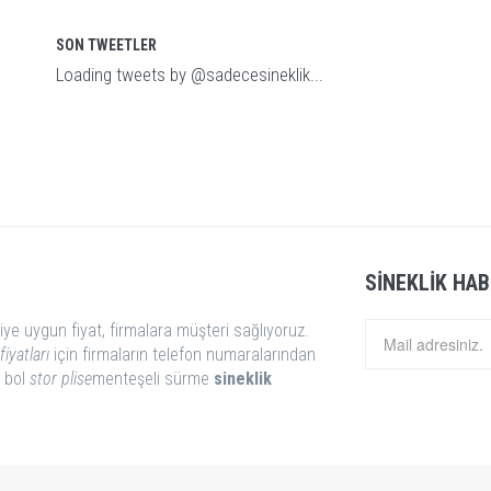
SON TWEETLER
Loading tweets by @sadecesineklik...
SINEKLIK HAB
iye uygun fiyat, firmalara müşteri sağlıyoruz.
fiyatları
için firmaların telefon numaralarından
i bol
stor
plise
menteşeli sürme
sineklik