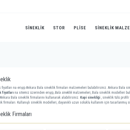
SINEKLIK
STOR
PLİSE
SINEKLIK MALZ
eklik
 fiyatları na erişip Ankara Bala sineklik firmaları malzemeleri bulabilirsiniz. Ankara Bala sin
k fiyatları
na sitemiz üzerinden erişip,
Bala sineklik
malzemeleri, Bala sineklik modelleri bul
Ankara Bala sineklik firmalarını kullanarak alabilirsiniz.
Kapi sinekliği
, sineklik tülü profi
ik firmaları. Kullanışlı sineklik modelleri, dayanıklı uzun soluklu kullanım için tasarlanmış si
eklik Firmaları