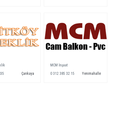
klik
MCM İnşaat
835
Çankaya
0 312 385 32 15
Yenimahalle