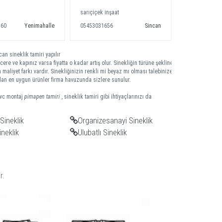
sarıçiçek inşaat
560
Yenimahalle
05453031656
Sincan
an sineklik tamiri yapılır
ere ve kapınız varsa fiyatta o kadar artış olur. Sinekliğin türüne şekline
 maliyet farkı vardır. Sinekliğinizin renkli mi beyaz mı olması talebinize
 olan en uygun ürünler firma havuzunda sizlere sunulur.
pvc montaj
pimapen tamiri
, sineklik tamiri gibi ihtiyaçlarınızı da
Sineklik
Organizesanayi Sineklik
neklik
Ulubatlı Sineklik
r.