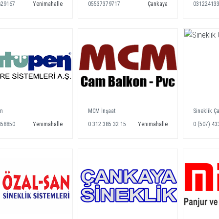
629167
Yenimahalle
05537379717
Çankaya
03122413
en
MCM İnşaat
Sineklik Ç
858850
Yenimahalle
0 312 385 32 15
Yenimahalle
0 (507) 43