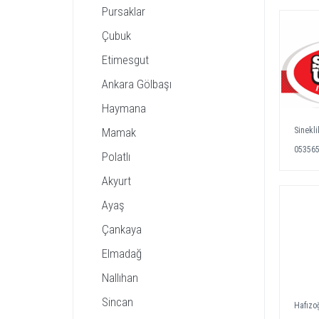
Pursaklar
Çubuk
Etimesgut
Ankara Gölbaşı
Haymana
Mamak
Sinekl
05356
Polatlı
Akyurt
Ayaş
Çankaya
Elmadağ
Nallıhan
Sincan
Hafızoğ