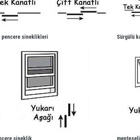
 pencere sineklikleri
Sürgülü ka
ncere sineklik
menteseli