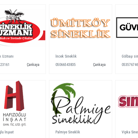
ik Uzmanı
İncek Sineklik
Gölbaşı si
523161
Çankaya
05066543835
Çankaya
05357674
lu İnşaat
Palmiye Sineklik
Vipka Sine