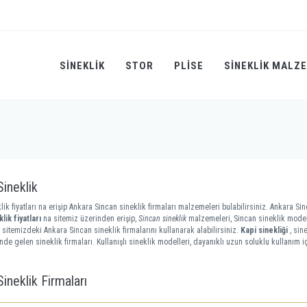
SINEKLIK
STOR
PLİSE
SINEKLIK MALZ
Sineklik
lik fiyatları na erişip Ankara Sincan sineklik firmaları malzemeleri bulabilirsiniz. Ankara Sinc
lik fiyatları
na sitemiz üzerinden erişip,
Sincan sineklik
malzemeleri, Sincan sineklik modell
 sitemizdeki Ankara Sincan sineklik firmalarını kullanarak alabilirsiniz.
Kapi sinekliği
, sin
nde gelen sineklik firmaları. Kullanışlı sineklik modelleri, dayanıklı uzun soluklu kullanım i
ineklik Firmaları