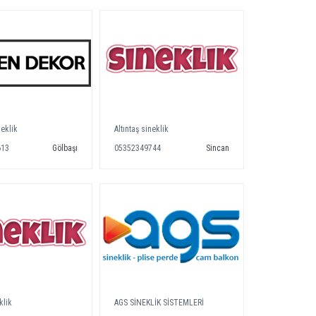
neklik
Altıntaş sineklik
613
Gölbaşı
05352349744
Sincan
klik
AGS SİNEKLİK SİSTEMLERİ