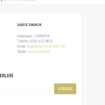
SADECE SINEKLIK
Adapazarı / SAKARYA
Telefon: 0555 623 4876
Email:
bilgi[at]sadecesineklik.com
Skype:
sadecesineklik
ERLERI
GÖNDER