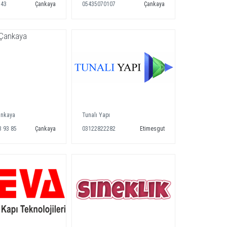
343
Çankaya
05435070107
Çankaya
ankaya
Tunalı Yapı
3 93 85
Çankaya
03122822282
Etimesgut