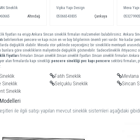
AN Sineklik
Vipka Yapı Design
Meva Yapı
960665
Altındağ
05066543835
Çankaya
05327990
lik fiyatları na erişip Ankara Sincan sineklik firmaları malzemeleri bulabilirsiniz. Ankara Sinc
tı
belirlenirken pencere ve kapı nızın en ve boy bilgilerinin önemli yeri vardır. Ne kadar penc
tlarda değişiklik olabilir. Mesela stor şeklinde seçeceğiniz bir sineklikle menteşeli arasında
m bunlara göre sinekliklerin maliyetinde değişiklik gösterebilir. SadeceSineklik ihtiyacınız
klik
fiyatları
firmaları
Sincan sineklik
Sincan sineklik fiyatları
Sincan sineklik firmaları
Ankara
er alan firmalarda kapı sinekliği
pencere sinekliği
pvc kapı pencere
sektörü firmaları, 
.
Sineklik
Fatih Sineklik
Mevlana 
 Sineklik
Selçuklu Sineklik
Sincan Si
nt Sineklik
 Modelleri
eşitleri ile ilgili satışı yapılan mevcut sineklik sistemleri aşağıdaki gibidi