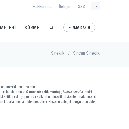
Hakkımızda
İletişim
SSS
|
|
TR
EMELERI
SÜRME
FİRMA KAYDI
Sineklik
/
Sincan Sineklik
an sineklik tamiri yapılır
eri bulabilirsiniz.
Sincan sineklik montajı
,
Sincan sineklik
tamiri
eklik tülü profili yapımında kullanılan sineklik sistemleri malzemeleri.
çin tasarlanmış sineklik modelleri. Pliseli menteşeli sürgülü sineklik