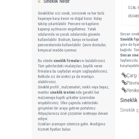
Sineklik Nedir
ÖZAL-S
Sineklikler sizi sinek, sivrisinek ve her türlü
05348
haşeraye karşı kesin ve doğal korur. Kolay
takılıp çıkartılabilir. Pencere ve kapıların
kapanıp açılmasını engellemez. Yatak
Sincan sinek
odalarında ve çocuk odalarında güvenle
Sineklik fiya
kullanılabilir. Bodrum, banyo ve tuvalaet
göre de fiya
pencerelerinde kullanılabilir. Çevre dostudur,
bağlıdır. Tü
kimyasal madde içermez.
Sincan
sine
Sayfamızda y
Bu sitede
sineklik firmaları
nı bulabilirsiniz.
karşılayabilir
Tüm şehirlerdeki imalatçıları, bayilik veren
firmalara bu sayfadan erişim sağlayabilirsiniz.
Çarşı 
Belkide siz de üretici ya da montajcı
olabilirsiniz.
Plevne
Sineklik profili
, malzemeleri, renklı veya beyaz,
Yenike
menfez
sineklik üretimi
nde gerekli her
malzemeye kayıtlı şirketler üzerinden
Sineklik
erişebilirsiniz. Ülke çapında sektördeki
girişimleri bir araya getiren portalımız
Sineklik ç
ihtiyaçlarınıza özel çözümler üretmeye devam
ediyor.
Uzakları aramayın sitemize gelin. Aradığınız
hizmeti fiyatları bulun.