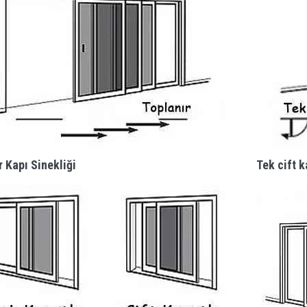
r Kapı Sinekliği
Tek cift k