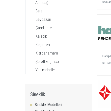
Altındağ
05324
Bala
Beypazarı
Çamlıdere
Kalecik
Keçiören
Kızılcahamam
Hatüp
Şereflikoçhisar
03123
Yenimahalle
Sineklik
Sineklik Modelleri