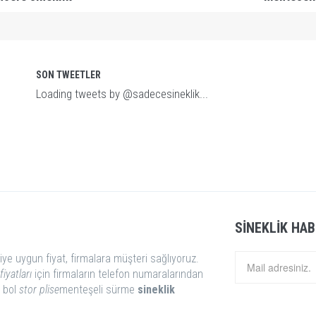
SON TWEETLER
Loading tweets by @sadecesineklik...
SINEKLIK HAB
iye uygun fiyat, firmalara müşteri sağlıyoruz.
fiyatları
için firmaların telefon numaralarından
i bol
stor
plise
menteşeli sürme
sineklik