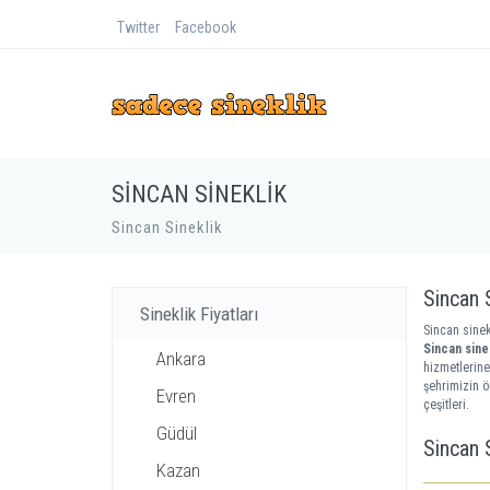
Twitter
Facebook
SINCAN SINEKLIK
Sincan Sineklik
Sincan 
Sineklik Fiyatları
Sincan sinek
Sincan sinek
Ankara
hizmetlerine
şehrimizin ö
Evren
çeşitleri.
Güdül
Sincan S
Kazan