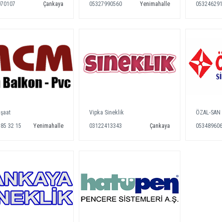
070107
Çankaya
05327990560
Yenimahalle
05324629
şaat
Vipka Sineklik
ÖZAL-SAN 
385 32 15
Yenimahalle
03122413343
Çankaya
05348960