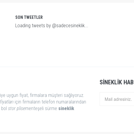
SON TWEETLER
Loading tweets by @sadecesineklik...
SINEKLIK HAB
iye uygun fiyat, firmalara müşteri sağlıyoruz.
fiyatları
için firmaların telefon numaralarından
i bol
stor
plise
menteşeli sürme
sineklik