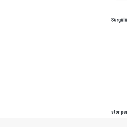
Sürgülü
stor pe