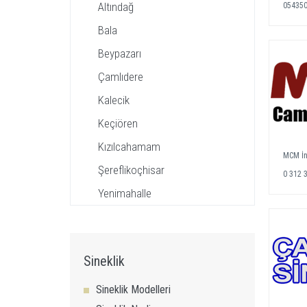
Altındağ
05435
Bala
Beypazarı
Çamlıdere
Kalecik
Keçiören
Kızılcahamam
MCM İn
Şereflikoçhisar
0 312 
Yenimahalle
Sineklik
Sineklik Modelleri