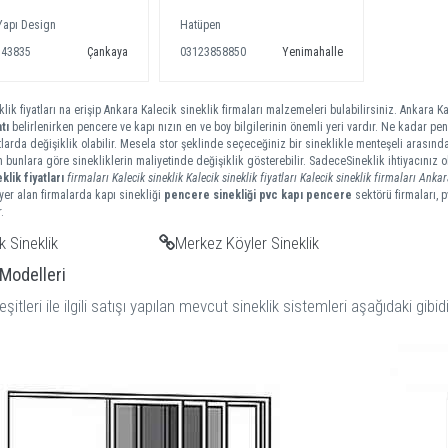
Yapı Design
Hatüpen
543835
Çankaya
03123858850
Yenimahalle
lik fiyatları na erişip Ankara Kalecik sineklik firmaları malzemeleri bulabilirsiniz. Ankara Ka
tı
belirlenirken pencere ve kapı nızın en ve boy bilgilerinin önemli yeri vardır. Ne kadar penc
tlarda değişiklik olabilir. Mesela stor şeklinde seçeceğiniz bir sineklikle menteşeli arasında
m bunlara göre sinekliklerin maliyetinde değişiklik gösterebilir. SadeceSineklik ihtiyacınız
eklik
fiyatları
firmaları
Kalecik sineklik
Kalecik sineklik fiyatları
Kalecik sineklik firmaları
Ankar
er alan firmalarda kapı sinekliği
pencere sinekliği
pvc kapı pencere
sektörü firmaları, 
.
k Sineklik
Merkez Köyler Sineklik
 Modelleri
eşitleri ile ilgili satışı yapılan mevcut sineklik sistemleri aşağıdaki gibidi