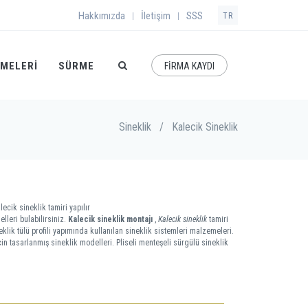
Hakkımızda
İletişim
SSS
|
|
TR
EMELERI
SÜRME
FİRMA KAYDI
Sineklik
/
Kalecik Sineklik
lecik sineklik tamiri yapılır
lleri bulabilirsiniz.
Kalecik sineklik montajı
,
Kalecik sineklik
tamiri
eklik tülü profili yapımında kullanılan sineklik sistemleri malzemeleri.
çin tasarlanmış sineklik modelleri. Pliseli menteşeli sürgülü sineklik