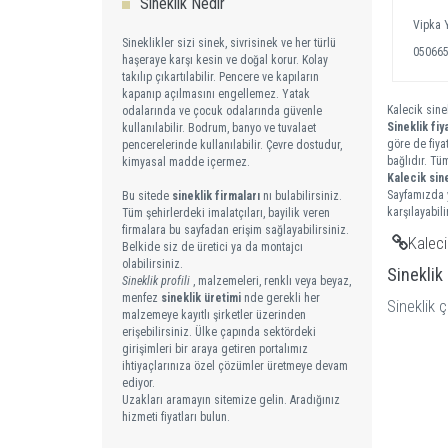
Sineklik Nedir
Vipka 
Sineklikler sizi sinek, sivrisinek ve her türlü
05066
haşeraye karşı kesin ve doğal korur. Kolay
takılıp çıkartılabilir. Pencere ve kapıların
kapanıp açılmasını engellemez. Yatak
Kalecik sinek
odalarında ve çocuk odalarında güvenle
Sineklik fiya
kullanılabilir. Bodrum, banyo ve tuvalaet
göre de fiya
pencerelerinde kullanılabilir. Çevre dostudur,
bağlıdır. Tü
kimyasal madde içermez.
Kalecik
sin
Sayfamızda y
Bu sitede
sineklik firmaları
nı bulabilirsiniz.
karşılayabilir
Tüm şehirlerdeki imalatçıları, bayilik veren
firmalara bu sayfadan erişim sağlayabilirsiniz.
Kaleci
Belkide siz de üretici ya da montajcı
olabilirsiniz.
Sineklik
Sineklik profili
, malzemeleri, renklı veya beyaz,
menfez
sineklik üretimi
nde gerekli her
Sineklik ç
malzemeye kayıtlı şirketler üzerinden
erişebilirsiniz. Ülke çapında sektördeki
girişimleri bir araya getiren portalımız
ihtiyaçlarınıza özel çözümler üretmeye devam
ediyor.
Uzakları aramayın sitemize gelin. Aradığınız
hizmeti fiyatları bulun.