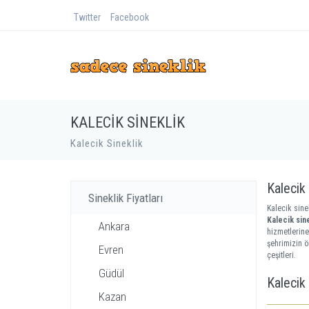
Twitter
Facebook
KALECIK SINEKLIK
Kalecik Sineklik
Kalecik 
Sineklik Fiyatları
Kalecik sinek
Kalecik sine
Ankara
hizmetlerine
şehrimizin ö
Evren
çeşitleri.
Güdül
Kalecik 
Kazan