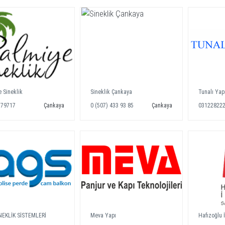
 Sineklik
Sineklik Çankaya
Tunalı Yap
379717
Çankaya
0 (507) 433 93 85
Çankaya
03122822
NEKLİK SİSTEMLERİ
Meva Yapı
Hafızoğlu 