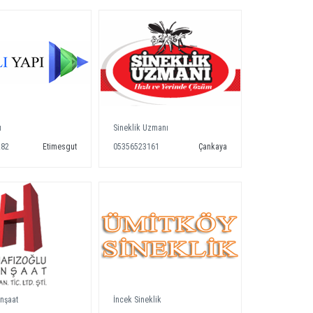
ı
Sineklik Uzmanı
282
Etimesgut
05356523161
Çankaya
İnşaat
İncek Sineklik