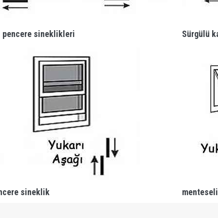
 pencere sineklikleri
Sürgülü ka
ncere sineklik
menteseli