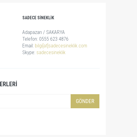
SADECE SINEKLIK
Adapazarı / SAKARYA
Telefon: 0555 623 4876
Email:
bilgi[at]sadecesineklik.com
Skype:
sadecesineklik
ERLERI
GÖNDER