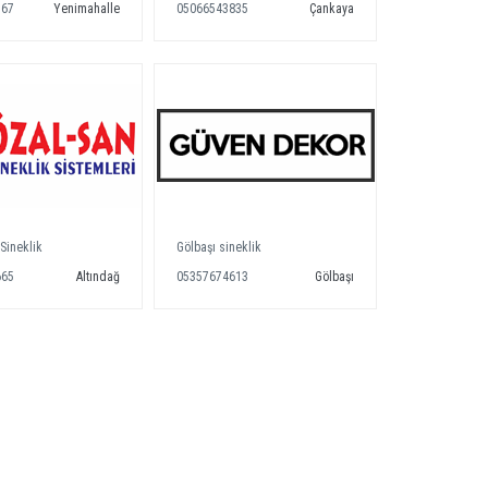
167
Yenimahalle
05066543835
Çankaya
Sineklik
Gölbaşı sineklik
665
Altındağ
05357674613
Gölbaşı