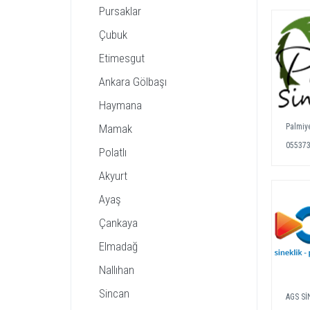
Pursaklar
Çubuk
Etimesgut
Ankara Gölbaşı
Haymana
Mamak
Palmiye
05537
Polatlı
Akyurt
Ayaş
Çankaya
Elmadağ
Nallıhan
Sincan
AGS Sİ