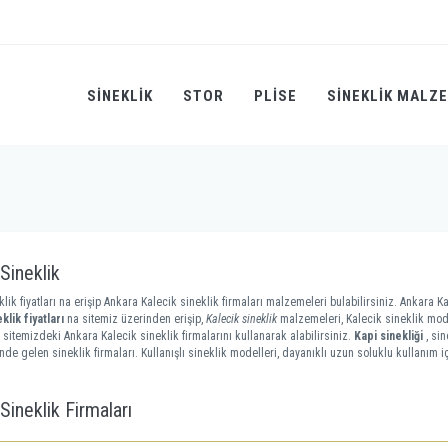
SINEKLIK
STOR
PLİSE
SINEKLIK MALZ
Sineklik
lik fiyatları na erişip Ankara Kalecik sineklik firmaları malzemeleri bulabilirsiniz. Ankara Ka
klik fiyatları
na sitemiz üzerinden erişip,
Kalecik sineklik
malzemeleri, Kalecik sineklik mode
 sitemizdeki Ankara Kalecik sineklik firmalarını kullanarak alabilirsiniz.
Kapi sinekliği
, sin
nde gelen sineklik firmaları. Kullanışlı sineklik modelleri, dayanıklı uzun soluklu kullanım i
Sineklik Firmaları