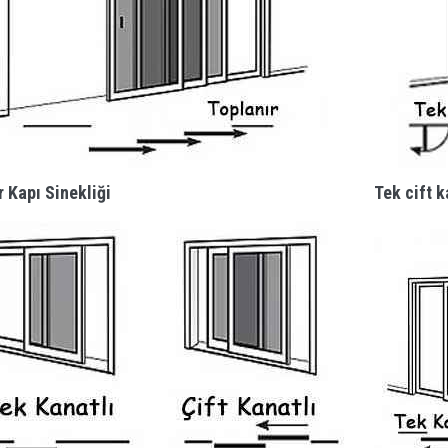
r Kapı Sinekliği
Tek cift k