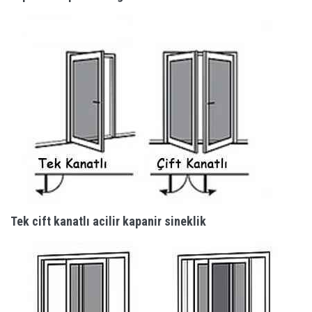
Tek cift kanatlı acilir kapanir sineklik