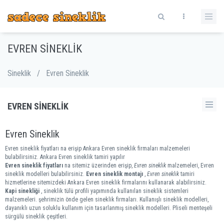
EVREN SINEKLIK
Sineklik
/
Evren Sineklik
EVREN SINEKLIK
Evren Sineklik
Evren sineklik fiyatları na erişip Ankara Evren sineklik firmaları malzemeleri
bulabilirsiniz. Ankara Evren sineklik tamiri yapılır
Evren sineklik fiyatları
na sitemiz üzerinden erişip,
Evren sineklik
malzemeleri, Evren
sineklik modelleri bulabilirsiniz.
Evren sineklik montajı
,
Evren sineklik
tamiri
hizmetlerine sitemizdeki Ankara Evren sineklik firmalarını kullanarak alabilirsiniz.
Kapi sinekliği
, sineklik tülü profili yapımında kullanılan sineklik sistemleri
malzemeleri. şehrimizin önde gelen sineklik firmaları. Kullanışlı sineklik modelleri,
dayanıklı uzun soluklu kullanım için tasarlanmış sineklik modelleri. Pliseli menteşeli
sürgülü sineklik çeşitleri.