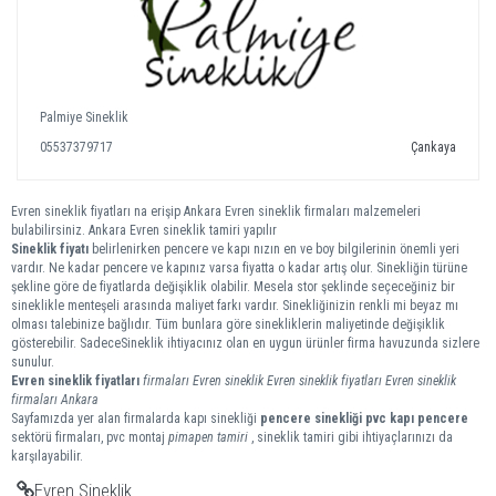
Palmiye Sineklik
05537379717
Çankaya
Evren sineklik fiyatları na erişip Ankara Evren sineklik firmaları malzemeleri
bulabilirsiniz. Ankara Evren sineklik tamiri yapılır
Sineklik fiyatı
belirlenirken pencere ve kapı nızın en ve boy bilgilerinin önemli yeri
vardır. Ne kadar pencere ve kapınız varsa fiyatta o kadar artış olur. Sinekliğin türüne
şekline göre de fiyatlarda değişiklik olabilir. Mesela stor şeklinde seçeceğiniz bir
sineklikle menteşeli arasında maliyet farkı vardır. Sinekliğinizin renkli mi beyaz mı
olması talebinize bağlıdır. Tüm bunlara göre sinekliklerin maliyetinde değişiklik
gösterebilir. SadeceSineklik ihtiyacınız olan en uygun ürünler firma havuzunda sizlere
sunulur.
Evren
sineklik
fiyatları
firmaları
Evren sineklik
Evren sineklik fiyatları
Evren sineklik
firmaları
Ankara
Sayfamızda yer alan firmalarda kapı sinekliği
pencere sinekliği
pvc kapı pencere
sektörü firmaları, pvc montaj
pimapen tamiri
, sineklik tamiri gibi ihtiyaçlarınızı da
karşılayabilir.
Evren Sineklik