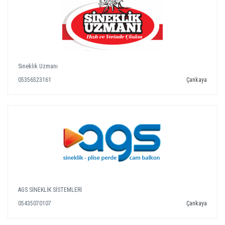
Sineklik Uzmanı
05356523161
Çankaya
AGS SİNEKLİK SİSTEMLERİ
05435070107
Çankaya