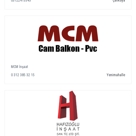
03122413343
Çankaya
MCM İnşaat
0 312 385 32 15
Yenimahalle