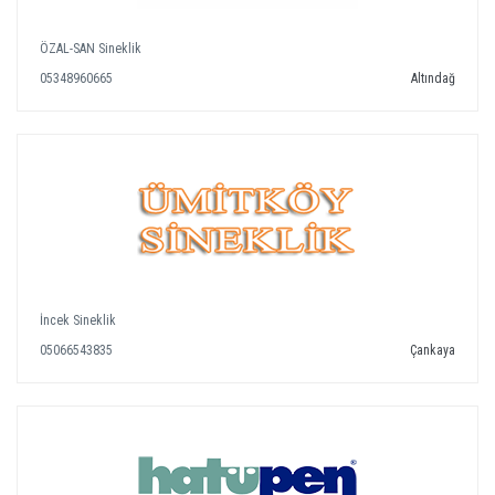
ÖZAL-SAN Sineklik
05348960665
Altındağ
İncek Sineklik
05066543835
Çankaya