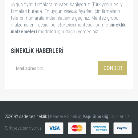
uygun fiyat, firmalara müşteri sağlıyoruz. Türkiyenin en iyi
firmaları burada. En uygun
sineklik fiyatları
için firmaların
telefon numaralarından iletişime geçiniz. Menfez grubu
malzemeleri , çeşidi bol
stor
plise
menteşeli sürme
sineklik
malzemeleri
modelleri için doğru yerdesiniz.
SINEKLIK HABERLERI
GÖNDER
2026 © sadecesineklik
| Pencere Sinekliği
Kapı Sinekliği
ürünlerinizi
Türkiyeye tanıtıyoruz.