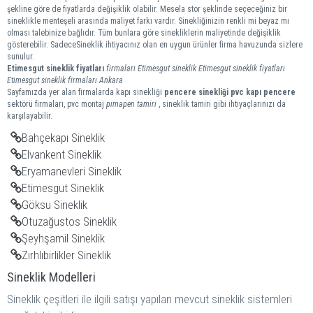
şekline göre de fiyatlarda değişiklik olabilir. Mesela stor şeklinde seçeceğiniz bir
sineklikle menteşeli arasında maliyet farkı vardır. Sinekliğinizin renkli mi beyaz mı
olması talebinize bağlıdır. Tüm bunlara göre sinekliklerin maliyetinde değişiklik
gösterebilir. SadeceSineklik ihtiyacınız olan en uygun ürünler firma havuzunda sizlere
sunulur.
Etimesgut
sineklik
fiyatları
firmaları
Etimesgut sineklik
Etimesgut sineklik fiyatları
Etimesgut sineklik firmaları
Ankara
Sayfamızda yer alan firmalarda kapı sinekliği
pencere sinekliği
pvc kapı pencere
sektörü firmaları, pvc montaj
pimapen tamiri
, sineklik tamiri gibi ihtiyaçlarınızı da
karşılayabilir.
Bahçekapı Sineklik
Elvankent Sineklik
Eryamanevleri Sineklik
Etimesgut Sineklik
Göksu Sineklik
Otuzağustos Sineklik
Şeyhşamil Sineklik
Zırhlıbirlikler Sineklik
Sineklik Modelleri
Sineklik çeşitleri ile ilgili satışı yapılan mevcut sineklik sistemleri