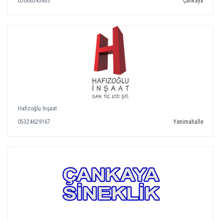
05066543835
Çankaya
Hafızoğlu İnşaat
05324629167
Yenimahalle