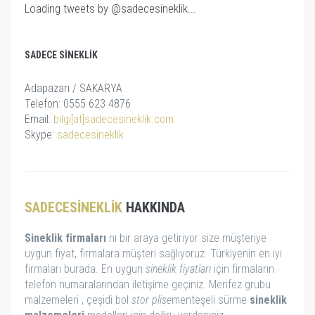
Loading tweets by @sadecesineklik...
SADECE SINEKLIK
Adapazarı / SAKARYA
Telefon: 0555 623 4876
Email:
bilgi[at]sadecesineklik.com
Skype:
sadecesineklik
SADECESINEKLIK
HAKKINDA
Sineklik firmaları
nı bir araya getiriyor size müşteriye
uygun fiyat, firmalara müşteri sağlıyoruz. Türkiyenin en iyi
firmaları burada. En uygun
sineklik fiyatları
için firmaların
telefon numaralarından iletişime geçiniz. Menfez grubu
malzemeleri , çeşidi bol
stor
plise
menteşeli sürme
sineklik