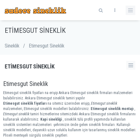
ETIMESGUT SINEKLIK
Sineklik
/
Etimesgut Sineklik
ETIMESGUT SINEKLIK
Etimesgut Sineklik
Etimesgut sineklik fiyatları na erişip Ankara Etimesgut sineklik firmaları malzemeleri
bulabilirsiniz. Ankara Etimesgut sineklik tamiri yapılır
Etimesgut sineklik fiyatları
na sitemiz üzerinden erişip,
Etimesgut sineklik
malzemeleri, Etimesgut sineklik modelleri bulabilirsiniz.
Etimesgut sineklik montajı
,
Etimesgut sineklik
tamiri hizmetlerine sitemizdeki Ankara Etimesgut sineklik firmalarını
kullanarak alabilirsiniz.
Kapi sinekliği
, sineklik tülü profili yapımında kullanılan
sineklik sistemleri malzemeleri. şehrimizin önde gelen sineklik firmaları. Kullanışlı
sineklik modelleri, dayanıklı uzun soluklu kullanım için tasarlanmış sineklik modelleri.
Pliseli menteşeli sürgülü sineklik çeşitleri.