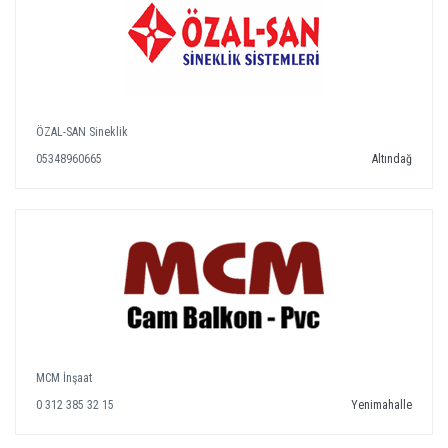
ÖZAL-SAN Sineklik
05348960665
Altındağ
MCM İnşaat
0 312 385 32 15
Yenimahalle