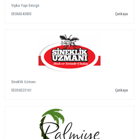
Vipka Yapı Design
05066543835
Çankaya
Sineklik Uzmanı
05356523161
Çankaya